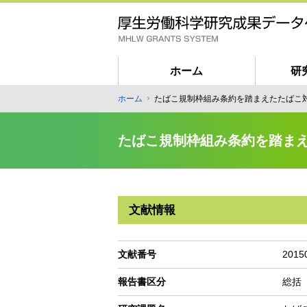
メ
イ
ン
コ
ン
ホーム
研
テ
匿
ホーム
たばこ規制枠組み条約を踏まえたたばこ
ン
パ
名
ツ
ン
ユ
に
たばこ規制枠組み条約を踏ま
く
ー
移
ず
動
ザ
ー
向
文献情報
け
メ
イ
文献番号
2015
ン
報告書区分
総括
ナ
ビ