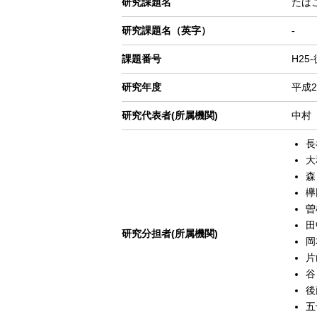
研究課題名
たば
ゲ
研究課題名（英字）
-
ー
シ
課題番号
H25
ョ
ン
研究年度
平成2
研究代表者(所属機関)
中村
長
大
森
欅
曽
田
研究分担者(所属機関)
岡
片
谷
後
五