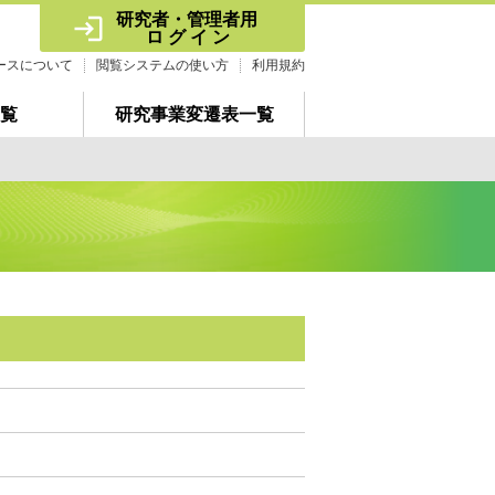
研究者・管理者用 
ロ グ イ ン
ースについて
閲覧システムの使い方
利用規約
覧
研究事業変遷表一覧