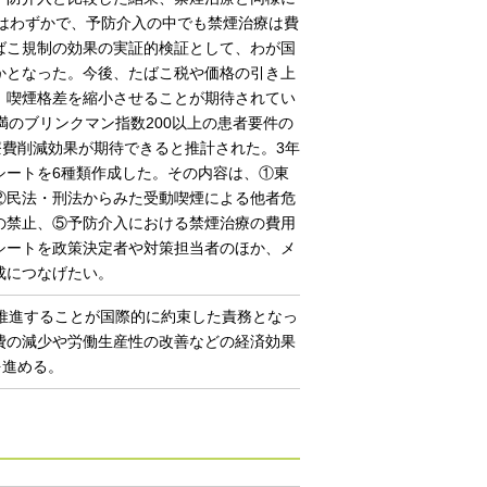
介入はわずかで、予防介入の中でも禁煙治療は費
ばこ規制の効果の実証的検証として、わが国
かとなった。今後、たばこ税や価格の引き上
、喫煙格差を縮小させることが期待されてい
満のブリンクマン指数200以上の患者要件の
療費削減効果が期待できると推計された。3年
シートを6種類作成した。その内容は、①東
②民法・刑法からみた受動喫煙による他者危
の禁止、⑤予防介入における禁煙治療の費用
シートを政策決定者や対策担当者のほか、メ
成につなげたい。
に推進することが国際的に約束した責務となっ
費の減少や労働生産性の改善などの経済効果
を進める。