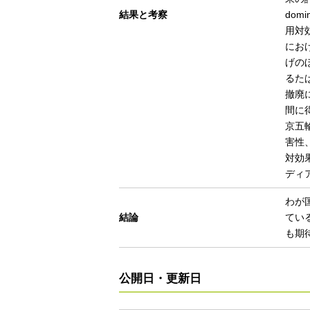
結果と考察
do
用対
にお
げの
るた
撤廃
間に
京五
害性
対効
ディ
わが
結論
てい
も期
公開日・更新日