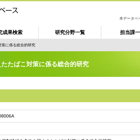
本データベ
究成果検索
研究分野一覧
担当課一
は
じ
対策に係る総合的研究
め
て
ご
えたたばこ対策に係る総合的研究
利
用
の
方
へ
08006A