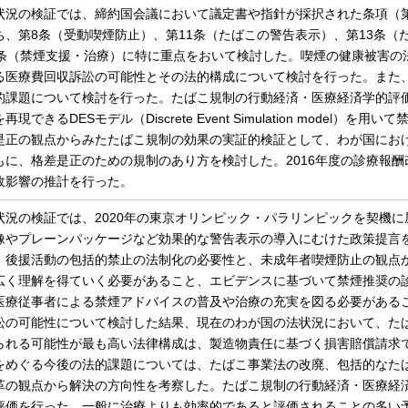
状況の検証では、締約国会議において議定書や指針が採択された条項（第5.
ち、第8条（受動喫煙防止）、第11条（たばこの警告表示）、第13条
4条（禁煙支援・治療）に特に重点をおいて検討した。喫煙の健康被害の
る医療費回収訴訟の可能性とその法的構成について検討を行った。また
的課題について検討を行った。たばこ規制の行動経済・医療経済学的評
再現できるDESモデル（Discrete Event Simulation mode
是正の観点からみたたばこ規制の効果の実証的検証として、わが国にお
もに、格差是正のための規制のあり方を検討した。2016年度の診療報
政影響の推計を行った。
状況の検証では、2020年の東京オリンピック・パラリンピックを契機
像やプレーンパッケージなど効果的な警告表示の導入にむけた政策提言
、後援活動の包括的禁止の法制化の必要性と、未成年者喫煙防止の観点か
広く理解を得ていく必要があること、エビデンスに基づいて禁煙推奨の
医療従事者による禁煙アドバイスの普及や治療の充実を図る必要がある
訟の可能性について検討した結果、現在のわが国の法状況において、た
られる可能性が最も高い法律構成は、製造物責任に基づく損害賠償請求
をめぐる今後の法的課題については、たばこ事業法の改廃、包括的なた
革の観点から解決の方向性を考察した。たばこ規制の行動経済・医療経
評価を行った。一般に治療よりも効率的であると評価されることの多い