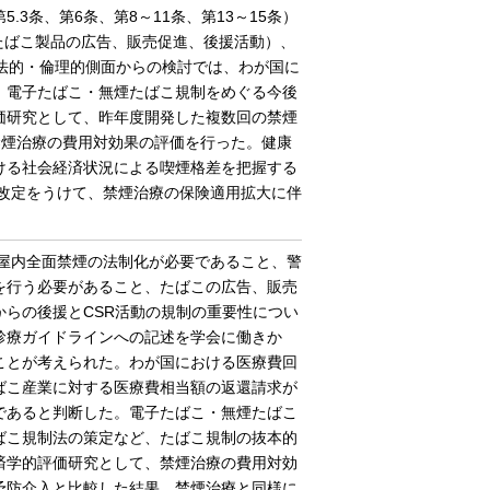
3条、第6条、第8～11条、第13～15条）
（たばこ製品の広告、販売促進、後援活動）、
法的・倫理的側面からの検討では、わが国に
、電子たばこ・無煙たばこ規制をめぐる今後
価研究として、昨年度開発した複数回の禁煙
l）を用いて禁煙治療の費用対効果の評価を行った。健康
ける社会経済状況による喫煙格差を把握する
酬改定をうけて、禁煙治療の保険適用拡大に伴
に屋内全面禁煙の法制化が必要であること、警
を行う必要があること、たばこの広告、販売
らの後援とCSR活動の規制の重要性につい
診療ガイドラインへの記述を学会に働きか
ことが考えられた。わが国における医療費回
ばこ産業に対する医療費相当額の返還請求が
であると判断した。電子たばこ・無煙たばこ
ばこ規制法の策定など、たばこ規制の抜本的
済学的評価研究として、禁煙治療の費用対効
予防介入と比較した結果、禁煙治療と同様に