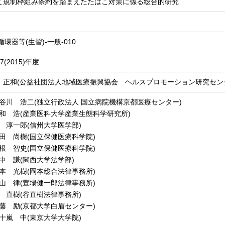
こ規制枠組み条約を踏まえたたばこ対策に係る総合的研究
-循環器等(生習)-一般-010
7(2015)年度
 正和(公益社団法人地域医療振興協会 ヘルスプロモーション研究セン
谷川 浩二(独立行政法人 国立病院機構京都医療センター)
和 浩(産業医科大学産業生態科学研究所)
 淳一郎(信州大学医学部)
田 尚樹(国立保健医療科学院)
根 智史(国立保健医療科学院)
中 謙(関西大学法学部)
本 光樹(岡本総合法律事務所)
山 律(萱場健一郎法律事務所)
 直樹(谷直樹法律事務所)
藤 励(京都大学白眉センター)
十嵐 中(東京大学大学院)