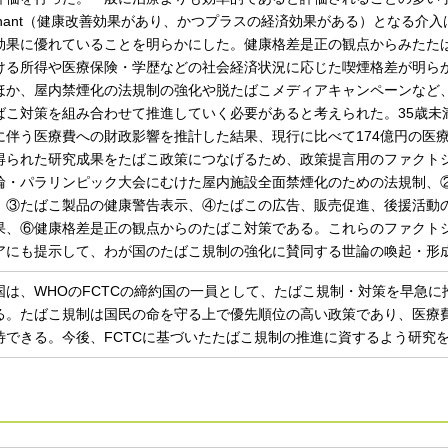
minant（健康改善効果があり、かつプラスの経済効果がある）となる
効果に優れていることを明らかにした。健康格差是正の観点からみたた
ける所得や医療保険・学歴などの社会経済状況に応じた喫煙格差が明ら
ほか、屋内禁煙化の法規制の強化や脱たばこメディアキャンペーンなど
ばこ対策を組み合わせて推進していく必要があると考えられた。35歳未
に伴う医療費への財政影響を推計した結果、現行に比べて174億円の医
得られた研究成果をたばこ政策につなげるため、政策提言用のファクト
輪・パラリンピック大会にむけた屋内施設全面禁煙化のための法規制、
、③たばこ製品の健康警告表示、④たばこの広告、販売促進、後援活動
果、⑥健康格差是正の観点からのたばこ対策である。これらのファクト
アにも提示して、わが国のたばこ規制の強化に賛同する世論の喚起・形
国は、WHOのFCTCの締約国の一員として、たばこ規制・対策を早急
る。たばこ規制は国民の命を守る上で優先順位の高い政策であり、医療
待できる。今後、FCTCに基づいたたばこ規制の推進に資するよう研究