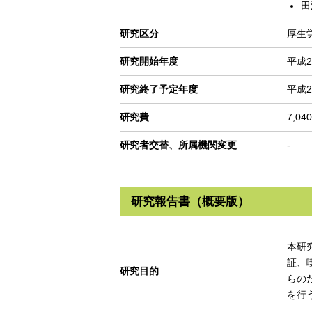
田
研究区分
厚生
研究開始年度
平成2
研究終了予定年度
平成2
研究費
7,04
研究者交替、所属機関変更
-
研究報告書（概要版）
本研
証、
研究目的
らの
を行