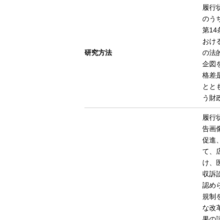
履行
のう
第1
おけ
研究方法
の法
企図を
格差
とと
う財
履行
告画
促進
て、
け、
収訴
認め
規制
な改
果の