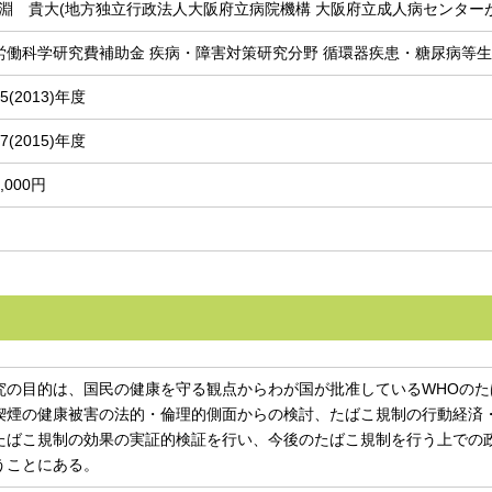
淵 貴大(地方独立行政法人大阪府立病院機構 大阪府立成人病センター
労働科学研究費補助金 疾病・障害対策研究分野 循環器疾患・糖尿病等
5(2013)年度
7(2015)年度
0,000円
究の目的は、国民の健康を守る観点からわが国が批准しているWHOのた
喫煙の健康被害の法的・倫理的側面からの検討、たばこ規制の行動経済
たばこ規制の効果の実証的検証を行い、今後のたばこ規制を行う上での
うことにある。