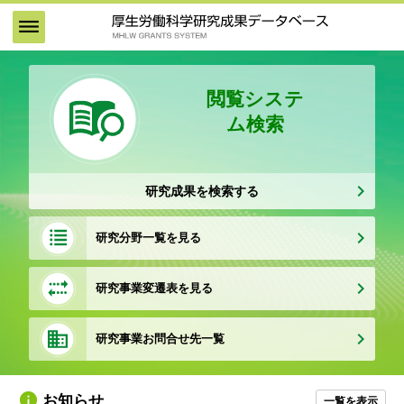
メ
イ
ン
コ
ン
閲覧システ
テ
ム検索
ン
ツ
に
移
研究成果を検索する
動
研究分野一覧を見る
研究事業変遷表を見る
研究事業お問合せ先一覧
お知らせ
一覧を表示