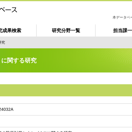
本データベ
究成果検索
研究分野一覧
担当課一
は
じ
研究
め
て
ご
りに関する研究
利
用
の
方
へ
24032A