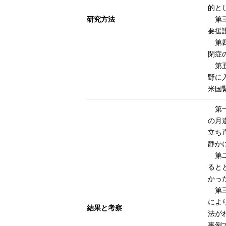
的と
研究方法
第三
要援
第四
閉症
第五
野に
米国
第一
の月
立ち
静か
第二
ると
かっ
第三
によ
結果と考察
法が
事例