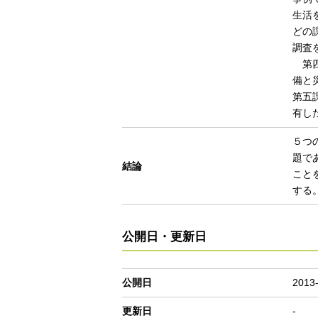
生活
どの
調査
第四
備と
第五
有し
５つ
題で
結論
こと
する
公開日・更新日
公開日
2013
更新日
-