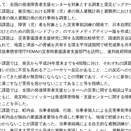
して、全国の発達障害者支援センターを対象とする調査と震災ビッグデ
課題は、被災地における障害（児）者の個人避難計画と避難所におけ
護者の個人避難計画の先行事例を調査した。
課題は、障害（児）者を対象とした災害事前訓練の開発で、日本自閉
のひとのための防災ハンドブック」のマルチメディアデイジー版を作成
課題は、災害要援護者支援研究に関する国際比較研究で、国連防災会
入れて、地震と津波への脅威を共有する環太平洋諸国間で研究成果を共有
緊急事態管理庁FEMAの災害時要援護者支援部門を訪問し、連邦政府関
課題では、発災から平成24年度末までを4段階に分け、それぞれの課
違いの日に不安を高めるアニバーサリー反応があること、この反応への
直ってきた経過が無意味にならないことの理解であり、イベントに参加
に過ごすなど受容を急がせないことであること等を指摘した。
課題では、全国の発達障害者支援センターへの災害に関する相談は平成
ともに、発災時にツイッターは発達障害情報・支援センターに関する情
たことを示した。
課題では、町内会、当事者組織、行政、当事者個人による災害事前準備
り町内会が独自の要援護者要領を作成した事例でも、地域で把握されて
わからないことが課題であった。当事者組織による自主的な避難訓練が
では、東日本大震災でも迅速な避難を実現したこと、しかし、避難所で