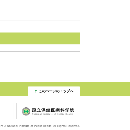
このページのトップへ
ht ©︎ National Institute of Public Health. All Rights Reserved.