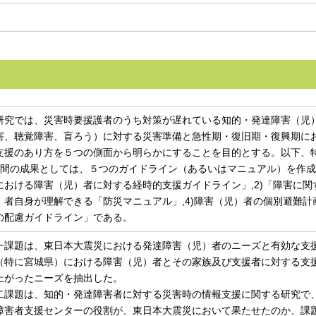
究では、災害時要援護者のうち対策が遅れている知的・発達障害（児
害、聴覚障害、盲ろう）に対する災害準備と急性期・復旧期・復興期に
支援のあり方を５つの側面から明らかにすることを目的とする。以下、
間の成果としては、５つのガイドライン（あるいはマニュアル）を作成
における障害（児）者に対する経時的支援ガイドライン」,2)「障害に関
）者自身が理解できる「防災マニュアル」,4)障害（児）者の個別避難計
の配慮ガイドライン」である。
課題は、東日本大震災における発達障害（児）者のニーズと有効な支
（特に宮城県）における障害（児）者とその家族及び支援者に対する支
上がったニーズを抽出した。
課題は、知的・発達障害者に対する災害時の情報支援に関する研究で
障害者支援センターの役割が、東日本大震災において果たせたのか、課