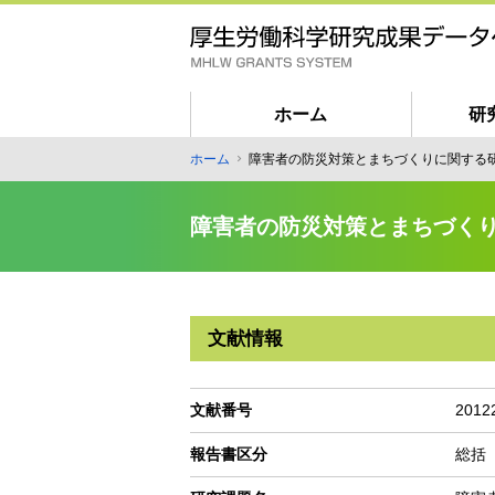
メ
イ
ン
コ
ン
ホーム
研
テ
匿
ホーム
障害者の防災対策とまちづくりに関する
ン
パ
名
ツ
ン
ユ
に
障害者の防災対策とまちづく
く
ー
移
ず
動
ザ
ー
向
文献情報
け
メ
イ
文献番号
2012
ン
報告書区分
総括
ナ
ビ