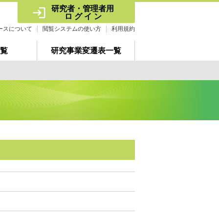
研究者・管理者用 
ロ グ イ ン
ースについて
閲覧システムの使い方
利用規約
覧
研究事業変遷表一覧