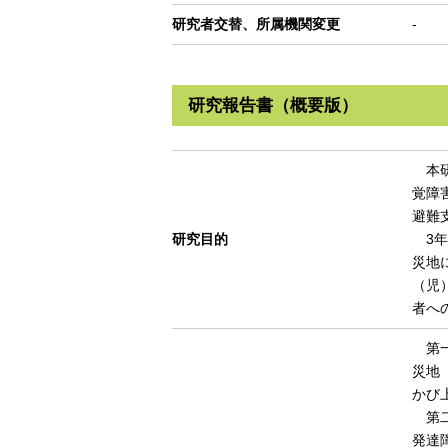
研究者交替、所属機関変更
-
研究報告書（概要版）
本研
覚障
避難
研究目的
3年
災地
（児
者へ
第一
災地
かび
第二
発達