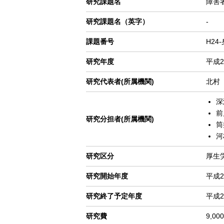
研究課題名
障害
ゲ
研究課題名（英字）
-
ー
シ
課題番号
H24
ョ
ン
研究年度
平成2
研究代表者(所属機関)
北村
深
前
研究分担者(所属機関)
筒
河
研究区分
厚生
研究開始年度
平成2
研究終了予定年度
平成2
研究費
9,00