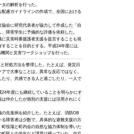
ータの解析を行った。
る配慮ガイドラインの作成で、全国における
症協会に研究代表者が協力して作成した「自
し、障害学生に予備的な評価を依頼した。
議に災害時要援護者支援を提言することも視
することを目的とする。平成24年度には、
係機関と災害ワークショップを行った。
題と対処方法を整理した。たとえば、発災日
ケアで大事なことは、異常な反応ではなく、
したり、共感できる人と過ごしたり、一人で
24年度にも継続していることを明らかにす
報は仲介したが個別の支援には活用されにく
の先進例を紹介した。たとえば、消防OB
いる障害者は少数で、具体的な避難支援の方
、町役場と町内会の自然な協力体制を導いた
の町民との共生など課題は残っていた。自立