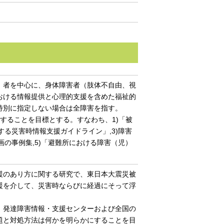
）者を中心に、身体障害者（肢体不自由、視
おける情報提供と心理的支援を含めた福祉的
特別に指定しない場合は全障害を指す。
することを目標とする。すなわち、1)「被
する災害時情報支援ガイドライン」,3)障害
画の事例集,5)「避難所における障害（児）
援のあり方に関する研究で、東日本大震災被
援を介して、災害時ならびに経過にそって浮
、発達障害情報・支援センターおよび全国の
題と対処方法は何かを明らかにすることを目