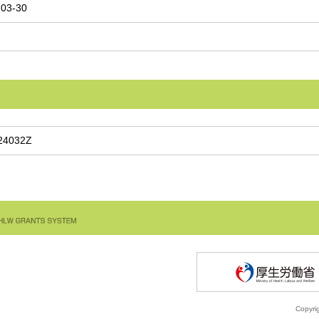
-03-30
24032Z
Copyrig