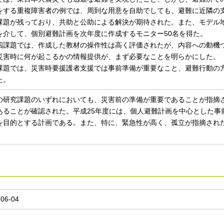
をする重複障害者の例では、周到な用意を自助でしても、避難に近隣の
課題が残っており、共助と公助による解決が期待された。また、モデル
を介して、個別避難計画を次年度に作成するモニター50名を得た。
課題では、作成した教材の操作性は高く評価されたが、内容への動機
災害時に何が起こるかの情報提供が、まず必要なことを明らかにした。
課題では、災害時要援護者支援では事前準備が重要なこと、避難行動の
た。
の研究課題のいずれにおいても、災害前の準備が重要であることが指摘
あることが確認された。平成25年度には、個人避難計画を中心とした事
を目的とする計画である。また、特に、緊急性が高く、孤立が指摘され
。
-06-04