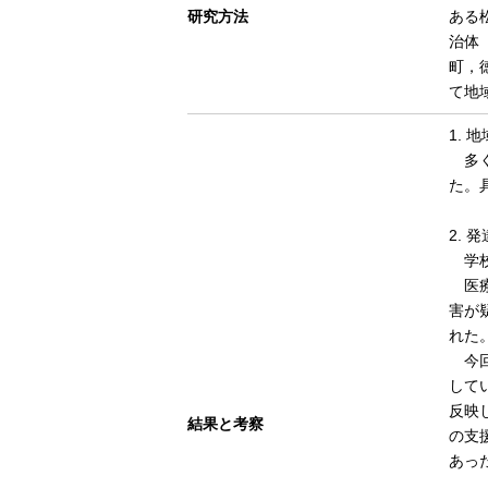
研究方法
ある
治体
町，
て地
1. 
多く
た。
2.
学校
医療
害が
れた
今回
して
反映
結果と考察
の支
あっ