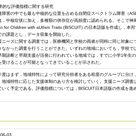
 標準的な評価指標に関する研究
障害の中でも最も中核的な位置を占める自閉症スペクトラム障害（AS
は，中核症状に加え，多種類の併存症が高頻度に認められる。そこで神尾は，米国で
een for Children with aUtIsm Traits (BISCUIT) の日
での課題とし，データ収集を開始した。
ニーズに関する調査では，医療機関と学校の両者が同時に同じ対象に
きなかった調査を行うことができた。いずれの地域においても，学校で
早期診断と早期支援が活発に行われている地域では，すでに小学1年生
を受けることが可能となってきていることが示された。
度はまず，地域特性によって研究分担者をある程度のグループに分け
，地域特性に応じた支援体制のあり方を検討していく。支援ニーズ調査
ていく予定である。評価指標については，BISCUIT日本語版の作成を
。
-06-03