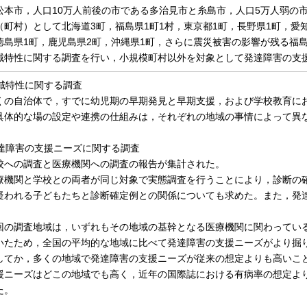
松本市，人口10万人前後の市である多治見市と糸島市，人口5万人弱の
（町村）として北海道3町，福島県1町1村，東京都1町，長野県1町，愛知
徳島県1町，鹿児島県2町，沖縄県1町，さらに震災被害の影響が残る福
域特性に関する調査を行い，小規模町村以外を対象として発達障害の支
地域特性に関する調査
の自治体で，すでに幼児期の早期発見と早期支援，および学校教育に
具体的な場の設定や連携の仕組みは，それぞれの地域の事情によって異
 発達障害の支援ニーズに関する調査
への調査と医療機関への調査の報告が集計された。
機関と学校との両者が同じ対象で実態調査を行うことにより，診断の
疑われる子どもたちと診断確定例との関係についても求めた。また，発達障
。
の調査地域は，いずれもその地域の基幹となる医療機関に関わってい
いたため，全国の平均的な地域に比べて発達障害の支援ニーズがより掘
してか，多くの地域で発達障害の支援ニーズが従来の想定よりも高いこ
援ニーズはどこの地域でも高く，近年の国際誌における有病率の想定よ
た。