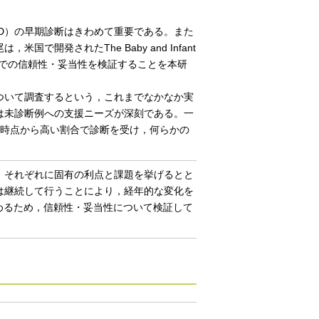
D）の早期診断はきわめて重要である。また
開発されたThe Baby and Infant
本語版を作成し，本邦での信頼性・妥当性を検証することを本研
ついて調査するという，これまでなかなか実
は未診断例への支援ニーズが深刻である。一
の時点から高い割合で診断を受け，何らかの
，それぞれに固有の利点と課題を挙げるとと
は継続して行うことにより，経年的な変化を
進めるため，信頼性・妥当性について検証して