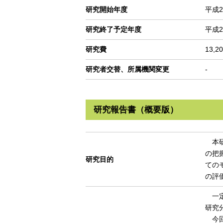
研究開始年度
平成2
研究終了予定年度
平成2
研究費
13,2
研究者交替、所属機関変更
-
研究報告書（概要版）
本研
の把
研究目的
ての
の評
一定
研究
今回