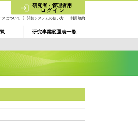
研究者・管理者用 
ロ グ イ ン
ースについて
閲覧システムの使い方
利用規約
覧
研究事業変遷表一覧