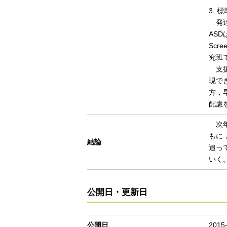
3.
発達
ASD
Scr
究班
支援
現で
方，
配慮
次年
もに
結論
追っ
いく
公開日・更新日
公開日
2015