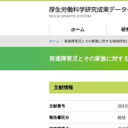
メ
イ
ン
コ
ン
ホーム
研
テ
匿
ホーム
発達障害児とその家族に対する地域特性
ン
パ
名
ツ
ン
ユ
に
発達障害児とその家族に対す
く
ー
移
ず
動
ザ
ー
向
文献情報
け
メ
イ
文献番号
2013
ン
報告書区分
総括
ナ
ビ