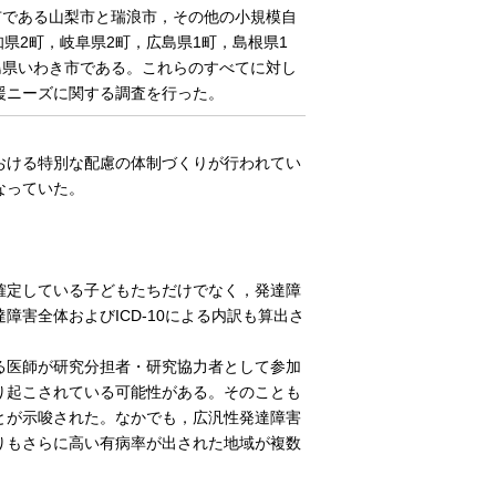
市である山梨市と瑞浪市，その他の小規模自
県2町，岐阜県2町，広島県1町，島根県1
島県いわき市である。これらのすべてに対し
援ニーズに関する調査を行った。
おける特別な配慮の体制づくりが行われてい
なっていた。
確定している子どもたちだけでなく，発達障
害全体およびICD-10による内訳も算出さ
る医師が研究分担者・研究協力者として参加
り起こされている可能性がある。そのことも
とが示唆された。なかでも，広汎性発達障害
りもさらに高い有病率が出された地域が複数