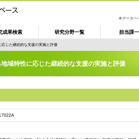
本データベ
究成果検索
研究分野一覧
担当課一
は
じ
に応じた継続的な支援の実施と評価
め
て
ご
る地域特性に応じた継続的な支援の実施と評価
利
用
の
方
へ
17022A