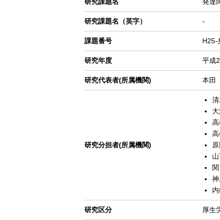
研究課題名
発達
ゲ
研究課題名（英字）
-
ー
シ
課題番号
H25
ョ
ン
研究年度
平成2
研究代表者(所属機関)
本田
清
大
高
高
研究分担者(所属機関)
原
山
関
神
内
研究区分
厚生