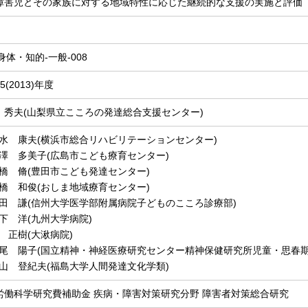
障害児とその家族に対する地域特性に応じた継続的な支援の実施と評価
-身体・知的-一般-008
5(2013)年度
 秀夫(山梨県立こころの発達総合支援センター)
水 康夫(横浜市総合リハビリテーションセンター)
澤 多美子(広島市こども療育センター)
橋 脩(豊田市こども発達センター)
橋 和俊(おしま地域療育センター)
田 謙(信州大学医学部附属病院子どものこころ診療部)
下 洋(九州大学病院)
 正樹(大湫病院)
尾 陽子(国立精神・神経医療研究センター精神保健研究所児童・思春期
山 登紀夫(福島大学人間発達文化学類)
労働科学研究費補助金 疾病・障害対策研究分野 障害者対策総合研究