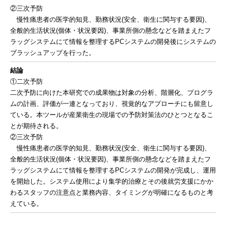
②三次予防
慢性痛患者の医学的知見、勤務状況(安全、衛生に関与する要因)、
全般的生活状況(個体・状況要因)、事業所側の懸念などを踏まえたフ
ラッグシステムにて情報を整理するPCシステムの開発後にシステムの
ブラッシュアップを行った。
結論
①二次予防
二次予防に向けた本研究での成果物は対象の分析、階層化、プログラ
ムの計画、評価が一連となっており、視覚的なアプローチにも留意し
ている。本ツールが産業衛生の現場での予防対策法のひとつとなるこ
とが期待される。
②三次予防
慢性痛患者の医学的知見、勤務状況(安全、衛生に関与する要因)、
全般的生活状況(個体・状況要因)、事業所側の懸念などを踏まえたフ
ラッグシステムにて情報を整理するPCシステムの開発が完成し、運用
を開始した。システム使用により集学的治療とその後就労支援にかか
わるスタッフの注意点と業務内容、タイミングが明確になるものと考
えている。