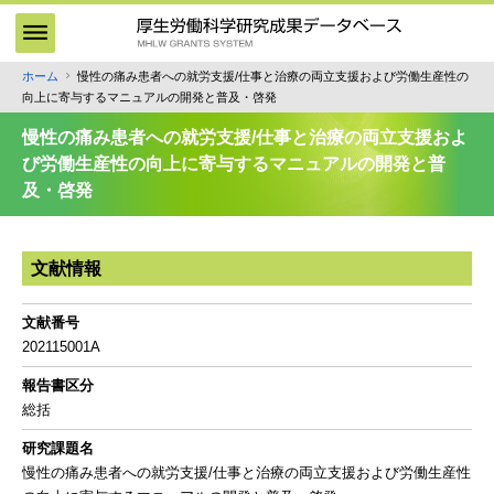
メ
イ
ン
ホーム
慢性の痛み患者への就労支援/仕事と治療の両立支援および労働生産性の
パ
コ
向上に寄与するマニュアルの開発と普及・啓発
ン
ン
テ
く
慢性の痛み患者への就労支援/仕事と治療の両立支援およ
ン
ず
び労働生産性の向上に寄与するマニュアルの開発と普
ツ
及・啓発
に
移
動
文献情報
文献番号
202115001A
報告書区分
総括
研究課題名
慢性の痛み患者への就労支援/仕事と治療の両立支援および労働生産性