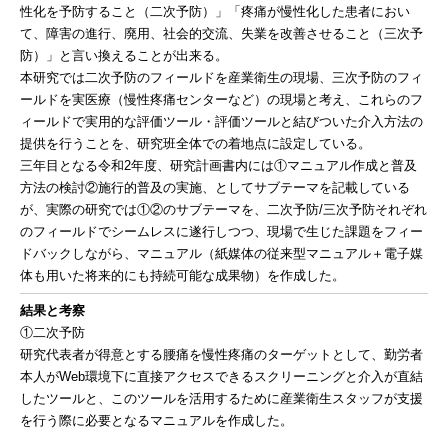
性化を予防すること（二次予防）」「疼痛が慢性化した患者におい
て、障害の進行、廃用、社会的交流、失業を改善させること（三次予
防）」と言い換えることが出来る。
本研究では二次予防のフィールドを産業衛生の現場、三次予防のフィ
ールドを実医療（慢性疼痛センターなど）の現場と考え、これらのフ
ィールドで実用的な評価ツール・評価ツールと結びついた介入方法の
提供を行うことを、研究班全体での着地点に設定している。
三年目となる令和2年度、研究計画書内には①マニュアル作成と普及
方法の検討②施行的普及の実施、としてサブテーマを記載している
が、実際の研究では①②のサブテーマを、二次予防/三次予防それぞれ
のフィールドでシームレスに遂行しつつ、現場で生じた課題をフィー
ドバックしながら、マニュアル（紙媒体の従来型マニュアル＋電子媒
体も用いた将来的にも持続可能な成果物）を作成した。
結果と考察
①二次予防
研究代表者が得意とする腰痛を慢性疼痛のターゲットとして、勤労者
本人がWeb環境下に直接アクセスできるスクリーニングと介入が直結
したツールと、このツールを活用するために産業衛生スタッフが支援
を行う際に必要となるマニュアルを作成した。