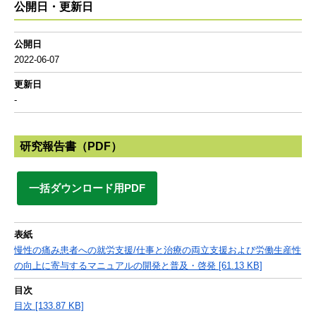
公開日・更新日
公開日
2022-06-07
更新日
-
研究報告書（PDF）
一括ダウンロード用PDF
表紙
慢性の痛み患者への就労支援/仕事と治療の両立支援および労働生産性
の向上に寄与するマニュアルの開発と普及・啓発 [61.13 KB]
目次
目次 [133.87 KB]