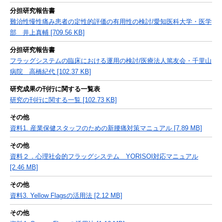
分担研究報告書
難治性慢性痛み患者の定性的評価の有用性の検討/愛知医科大学・医学
部 井上真輔 [709.56 KB]
分担研究報告書
フラッグシステムの臨床における運用の検討/医療法人篤友会・千里山
病院 高橋紀代 [102.37 KB]
研究成果の刊行に関する一覧表
研究の刊行に関する一覧 [102.73 KB]
その他
資料1. 産業保健スタッフのための新腰痛対策マニュアル [7.89 MB]
その他
資料２．心理社会的フラッグシステム YORISOI対応マニュアル
[2.46 MB]
その他
資料3. Yellow Flagsの活用法 [2.12 MB]
その他