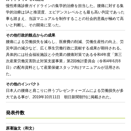
慢性疼痛診療ガイドラインの集学的治療を担当した。腰痛に対する集
学的治療は1Aと推奨度、エビデンスレベルとも最も高い判定であった
事も踏まえ、当該マニュアルを制作することの社会的意義が極めて高
いと判断し、その開発に至った。
その他行政的観点からの成果
腰痛による労働損失を減らし、医療費の削減、労働生産性の向上、労
災申請の減少など、広く厚生労働行政に貢献する成果が期待される。
具体的には社会福祉施設と小売業の腰痛対策である令和4年度「第三
次産業労働災害防止対策支援事業」第2回検討委員会（令和4年6月8
日）の配布資料として産業保健スタッフ向けマニュアルが活用され
た。
その他のインパクト
日本人の腰痛と肩こりに伴うプレゼンティーズムによる労働損失が多
大である事が、2019年10月11日 朝日新聞朝刊に掲載された。
発表件数
原著論文（和文）