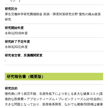
ック )
研究区分
厚生労働科学研究費補助金 疾病・障害対策研究分野 慢性の痛み政策
研究
研究開始年度
令和1(2019)年度
研究終了予定年度
令和3(2021)年度
研究者交替、所属機関変更
-
研究報告書（概要版）
研究目的
慢性痛に伴う就労不能、生産性低下により生じる多大な健康コスト(直
接的な医療費＋アブセンティーズム＋プレゼンティーズム)が社会的に
大きな問題となっており、筋骨格系障害、なかでも腰痛/頚部痛は健康