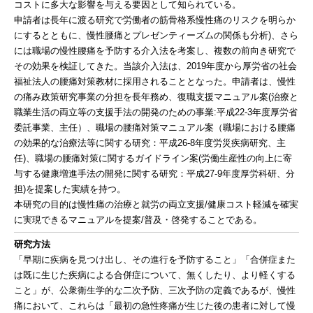
コストに多大な影響を与える要因として知られている。
申請者は長年に渡る研究で労働者の筋骨格系慢性痛のリスクを明らか
にするとともに、慢性腰痛とプレゼンティーズムの関係も分析)、さら
には職場の慢性腰痛を予防する介入法を考案し、複数の前向き研究で
その効果を検証してきた。当該介入法は、2019年度から厚労省の社会
福祉法人の腰痛対策教材に採用されることとなった。申請者は、慢性
の痛み政策研究事業の分担を長年務め、復職支援マニュアル案(治療と
職業生活の両立等の支援手法の開発のための事業:平成22-3年度厚労省
委託事業、主任）、職場の腰痛対策マニュアル案（職場における腰痛
の効果的な治療法等に関する研究：平成26-8年度労災疾病研究、主
任)、職場の腰痛対策に関するガイドライン案(労働生産性の向上に寄
与する健康増進手法の開発に関する研究：平成27-9年度厚労科研、分
担)を提案した実績を持つ。
本研究の目的は慢性痛の治療と就労の両立支援/健康コスト軽減を確実
に実現できるマニュアルを提案/普及・啓発することである。
研究方法
「早期に疾病を見つけ出し、その進行を予防すること」「合併症また
は既に生じた疾病による合併症について、無くしたり、より軽くする
こと」が、公衆衛生学的な二次予防、三次予防の定義であるが、慢性
痛において、これらは「最初の急性疼痛が生じた後の患者に対して慢