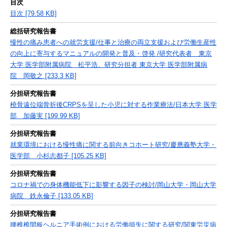
目次
目次 [79.58 KB]
総括研究報告書
慢性の痛み患者への就労支援/仕事と治療の両立支援および労働生産性
の向上に寄与するマニュアルの開発と普及・啓発 /研究代表者 東京
大学 医学部附属病院 松平浩、研究分担者 東京大学 医学部附属病
院 岡敬之 [233.3 KB]
分担研究報告書
橈骨遠位端骨折後CRPSを呈した小児に対する作業療法/日本大学 医学
部 加藤実 [199.99 KB]
分担研究報告書
就業環境における慢性痛に関する前向きコホート研究/慶應義塾大学・
医学部 小杉志都子 [105.25 KB]
分担研究報告書
コロナ禍での身体機能低下に影響する因子の検討/岡山大学・岡山大学
病院 鉄永倫子 [133.05 KB]
分担研究報告書
腰椎椎間板ヘルニア手術例における労働損失に関する研究/関東労災病