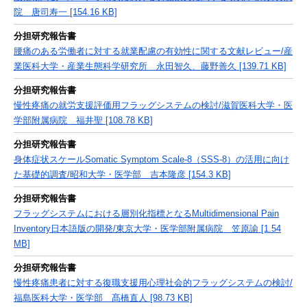
院 唐司寿一 [154.16 KB]
分担研究報告書
腰痛のある労働者に対する就業配慮の有効性に関する文献レビュー/産
業医科大学・産業生態科学研究所 永田智久、藤野善久 [139.71 KB]
分担研究報告書
慢性疼痛の就労支援評価用フラッグシステムの検討/滋賀医科大学・医
学部附属病院 福井聖 [108.78 KB]
分担研究報告書
身体症状スケールSomatic Symptom Scale-8（SSS-8）の活用に向け
た基礎的調査/昭和大学・医学部 吉本隆彦 [154.3 KB]
分担研究報告書
フラッグシステムにおける層別化指標となるMultidimensional Pain
Inventory日本語版の開発/東京大学・医学部附属病院 笠原諭 [1.54
MB]
分担研究報告書
慢性疼痛患者に対する復職支援用心理社会的フラッグシステムの検討/
福島医科大学・医学部 髙橋直人 [98.73 KB]