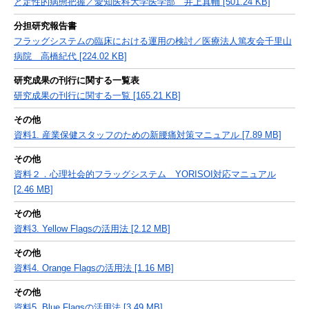
と定性的病態把握／愛知医科大学医学部 井上真輔 [501.24 KB]
分担研究報告書
フラッグシステムの臨床における運用の検討／医療法人篤友会千里山
病院 高橋紀代 [224.02 KB]
研究成果の刊行に関する一覧表
研究成果の刊行に関する一覧 [165.21 KB]
その他
資料1. 産業保健スタッフのための新腰痛対策マニュアル [7.89 MB]
その他
資料２．心理社会的フラッグシステム YORISOI対応マニュアル
[2.46 MB]
その他
資料3. Yellow Flagsの活用法 [2.12 MB]
その他
資料4. Orange Flagsの活用法 [1.16 MB]
その他
資料5. Blue Flagsの活用法 [3.49 MB]