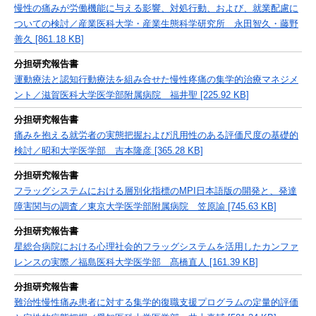
慢性の痛みが労働機能に与える影響、対処行動、および、就業配慮に
ついての検討／産業医科大学・産業生態科学研究所 永田智久・藤野
善久 [861.18 KB]
分担研究報告書
運動療法と認知行動療法を組み合せた慢性疼痛の集学的治療マネジメ
ント／滋賀医科大学医学部附属病院 福井聖 [225.92 KB]
分担研究報告書
痛みを抱える就労者の実態把握および汎用性のある評価尺度の基礎的
検討／昭和大学医学部 吉本隆彦 [365.28 KB]
分担研究報告書
フラッグシステムにおける層別化指標のMPI日本語版の開発と、発達
障害関与の調査／東京大学医学部附属病院 笠原諭 [745.63 KB]
分担研究報告書
星総合病院における心理社会的フラッグシステムを活用したカンファ
レンスの実際／福島医科大学医学部 髙橋直人 [161.39 KB]
分担研究報告書
難治性慢性痛み患者に対する集学的復職支援プログラムの定量的評価