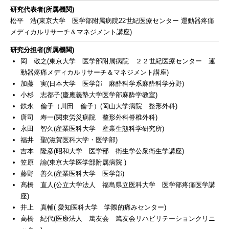
研究代表者(所属機関)
松平 浩(東京大学 医学部附属病院22世紀医療センター 運動器疼痛
メディカルリサーチ＆マネジメント講座)
研究分担者(所属機関)
岡 敬之(東京大学 医学部附属病院 ２２世紀医療センター 運
動器疼痛メディカルリサーチ＆マネジメント講座)
加藤 実(日本大学 医学部 麻酔科学系麻酔科学分野)
小杉 志都子(慶應義塾大学医学部麻酔学教室)
鉄永 倫子（川田 倫子）(岡山大学病院 整形外科)
唐司 寿一(関東労災病院 整形外科脊椎外科)
永田 智久(産業医科大学 産業生態科学研究所)
福井 聖(滋賀医科大学・医学部)
吉本 隆彦(昭和大学 医学部 衛生学公衆衛生学講座)
笠原 諭(東京大学医学部附属病院 )
藤野 善久(産業医科大学 医学部)
髙橋 直人(公立大学法人 福島県立医科大学 医学部疼痛医学講
座)
井上 真輔( 愛知医科大学 学際的痛みセンター)
高橋 紀代(医療法人 篤友会 篤友会リハビリテーションクリニ