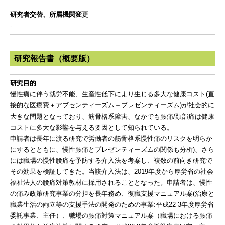
研究者交替、所属機関変更
-
研究報告書（概要版）
研究目的
慢性痛に伴う就労不能、生産性低下により生じる多大な健康コスト(直
接的な医療費＋アブセンティーズム＋プレゼンティーズム)が社会的に
大きな問題となっており、筋骨格系障害、なかでも腰痛/頚部痛は健康
コストに多大な影響を与える要因として知られている。
申請者は長年に渡る研究で労働者の筋骨格系慢性痛のリスクを明らか
にするとともに、慢性腰痛とプレゼンティーズムの関係も分析)、さら
には職場の慢性腰痛を予防する介入法を考案し、複数の前向き研究で
その効果を検証してきた。当該介入法は、2019年度から厚労省の社会
福祉法人の腰痛対策教材に採用されることとなった。申請者は、慢性
の痛み政策研究事業の分担を長年務め、復職支援マニュアル案(治療と
職業生活の両立等の支援手法の開発のための事業:平成22-3年度厚労省
委託事業、主任）、職場の腰痛対策マニュアル案（職場における腰痛