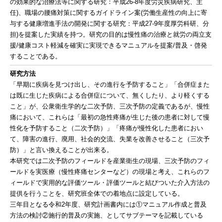
の効果的な治療法等に関する研究：平成26-8年度労災疾病研究、主
任)、職場の腰痛対策に関するガイドライン案(労働生産性の向上に寄
与する健康増進手法の開発に関する研究：平成27-9年度厚労科研、分
担)を提案した実績を持つ。研究の目的は慢性痛の治療と就労の両立支
援/健康コスト軽減を確実に実現できるマニュアルを提案/普及・啓発
することである。
研究方法
「早期に疾病を見つけ出し、その進行を予防すること」「合併症また
は既に生じた疾病による合併症について、無くしたり、より軽くする
こと」が、公衆衛生学的な二次予防、三次予防の定義であるが、慢性
痛において、これらは「最初の急性疼痛が生じた後の患者に対して慢
性化を予防すること（二次予防）」「疼痛が慢性化した患者におい
て、障害の進行、廃用、社会的交流、失業を改善させること（三次予
防）」と言い換えることが出来る。
本研究では二次予防のフィールドを産業衛生の現場、三次予防のフィ
ールドを実医療（慢性疼痛センターなど）の現場と考え、これらのフ
ィールドで実用的な評価ツール・評価ツールと結びついた介入方法の
提供を行うことを、研究班全体での着地点に設定している。
三年目となる令和2年度、研究計画書内には①マニュアル作成と普及
方法の検討②施行的普及の実施、としてサブテーマを記載している