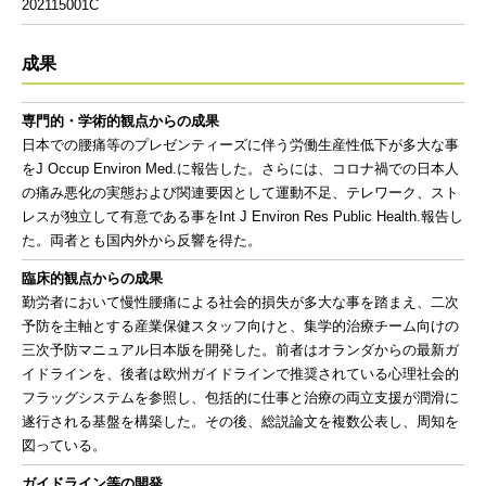
202115001C
成果
専門的・学術的観点からの成果
日本での腰痛等のプレゼンティーズに伴う労働生産性低下が多大な事
をJ Occup Environ Med.に報告した。さらには、コロナ禍での日本人
の痛み悪化の実態および関連要因として運動不足、テレワーク、スト
レスが独立して有意である事をInt J Environ Res Public Health.報告し
た。両者とも国内外から反響を得た。
臨床的観点からの成果
勤労者において慢性腰痛による社会的損失が多大な事を踏まえ、二次
予防を主軸とする産業保健スタッフ向けと、集学的治療チーム向けの
三次予防マニュアル日本版を開発した。前者はオランダからの最新ガ
イドラインを、後者は欧州ガイドラインで推奨されている心理社会的
フラッグシステムを参照し、包括的に仕事と治療の両立支援が潤滑に
遂行される基盤を構築した。その後、総説論文を複数公表し、周知を
図っている。
ガイドライン等の開発