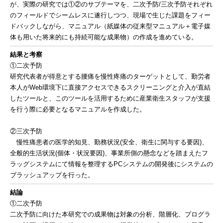
が、実際の研究では①②のサブテーマを、二次予防/三次予防それぞれ
のフィールドでシームレスに遂行しつつ、現場で生じた課題をフィー
ドバックしながら、マニュアル（紙媒体の従来型マニュアル＋電子媒
体も用いた将来的にも持続可能な成果物）の作成を進めている。
結果と考察
①二次予防
研究代表者が得意とする腰痛を慢性疼痛のターゲットとして、勤労者
本人がWeb環境下に直接アクセスできるスクリーニングと介入が直結
したツールと、このツールを活用するために産業衛生スタッフが支援
を行う際に必要となるマニュアルを作成した。
②三次予防
慢性痛患者の医学的知見、勤務状況(安全、衛生に関与する要因)、
全般的生活状況(個体・状況要因)、事業所側の懸念などを踏まえたフ
ラッグシステムにて情報を整理するPCシステムの開発後にシステムの
ブラッシュアップを行った。
結論
①二次予防
二次予防に向けた本研究での成果物は対象の分析、階層化、プログラ