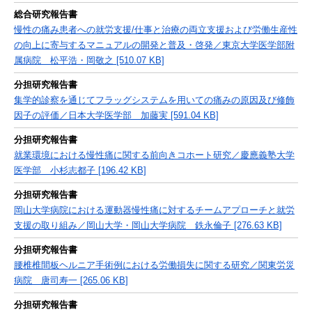
総合研究報告書
慢性の痛み患者への就労支援/仕事と治療の両立支援および労働生産性
の向上に寄与するマニュアルの開発と普及・啓発／東京大学医学部附
属病院 松平浩・岡敬之 [510.07 KB]
分担研究報告書
集学的診察を通じてフラッグシステムを用いての痛みの原因及び修飾
因子の評価／日本大学医学部 加藤実 [591.04 KB]
分担研究報告書
就業環境における慢性痛に関する前向きコホート研究／慶應義塾大学
医学部 小杉志都子 [196.42 KB]
分担研究報告書
岡山大学病院における運動器慢性痛に対するチームアプローチと就労
支援の取り組み／岡山大学・岡山大学病院 鉄永倫子 [276.63 KB]
分担研究報告書
腰椎椎間板ヘルニア手術例における労働損失に関する研究／関東労災
病院 唐司寿一 [265.06 KB]
分担研究報告書