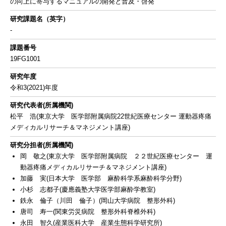
の向上に寄与するマニュアルの開発と普及・啓発
研究課題名（英字）
-
課題番号
19FG1001
研究年度
令和3(2021)年度
研究代表者(所属機関)
松平 浩(東京大学 医学部附属病院22世紀医療センター 運動器疼痛
メディカルリサーチ＆マネジメント講座)
研究分担者(所属機関)
岡 敬之(東京大学 医学部附属病院 ２２世紀医療センター 運
動器疼痛メディカルリサーチ＆マネジメント講座)
加藤 実(日本大学 医学部 麻酔科学系麻酔科学分野)
小杉 志都子(慶應義塾大学医学部麻酔学教室)
鉄永 倫子（川田 倫子）(岡山大学病院 整形外科)
唐司 寿一(関東労災病院 整形外科脊椎外科)
永田 智久(産業医科大学 産業生態科学研究所)