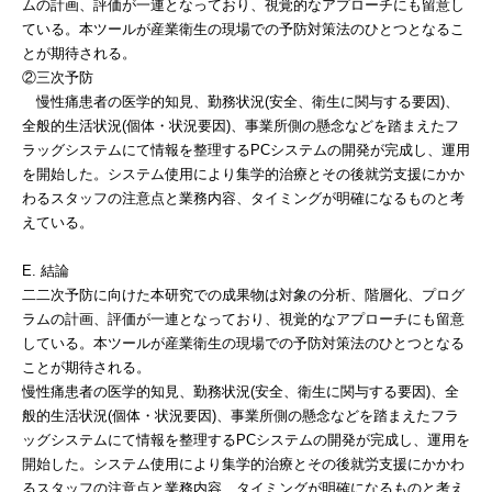
ムの計画、評価が一連となっており、視覚的なアプローチにも留意し
ている。本ツールが産業衛生の現場での予防対策法のひとつとなるこ
とが期待される。
②三次予防
慢性痛患者の医学的知見、勤務状況(安全、衛生に関与する要因)、
全般的生活状況(個体・状況要因)、事業所側の懸念などを踏まえたフ
ラッグシステムにて情報を整理するPCシステムの開発が完成し、運用
を開始した。システム使用により集学的治療とその後就労支援にかか
わるスタッフの注意点と業務内容、タイミングが明確になるものと考
えている。
E. 結論
二二次予防に向けた本研究での成果物は対象の分析、階層化、プログ
ラムの計画、評価が一連となっており、視覚的なアプローチにも留意
している。本ツールが産業衛生の現場での予防対策法のひとつとなる
ことが期待される。
慢性痛患者の医学的知見、勤務状況(安全、衛生に関与する要因)、全
般的生活状況(個体・状況要因)、事業所側の懸念などを踏まえたフラ
ッグシステムにて情報を整理するPCシステムの開発が完成し、運用を
開始した。システム使用により集学的治療とその後就労支援にかかわ
るスタッフの注意点と業務内容、タイミングが明確になるものと考え