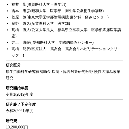
福井 聖(滋賀医科大学・医学部)
吉本 隆彦(昭和大学 医学部 衛生学公衆衛生学講座)
笠原 諭(東京大学医学部附属病院 麻酔科・痛みセンター)
藤野 善久(産業医科大学 医学部)
髙橋 直人(公立大学法人 福島県立医科大学 医学部疼痛医学講
座)
井上 真輔( 愛知医科大学 学際的痛みセンター)
高橋 紀代(医療法人 篤友会 篤友会リハビリテーションクリニ
ック )
研究区分
厚生労働科学研究費補助金 疾病・障害対策研究分野 慢性の痛み政策
研究
研究開始年度
令和1(2019)年度
研究終了予定年度
令和3(2021)年度
研究費
10,200,000円