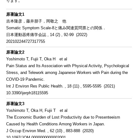
ります。
原著論文1
吉本隆彦，藤井朋子，岡敬之 他
Somatic Symptom Scale-8と痛み関連質問票との関係．
日本運動器疼痛学会誌 , 14 (2) , 92-99 (2022)
202102244727317755
原著論文2
Yoshimoto T, Fujii T, Oka H et al
Pain Status and Its Association with Physical Activity, Psychological
Stress, and Telework among Japanese Workers with Pain during the
COVID-19 Pandemic.
Int J Environ Res Public Health. , 18 (11) , 5595-5595 (2021)
10.3390/ijerph18115595
原著論文3
Yoshimoto T, Oka H, Fujii T et al
The Economic Burden of Lost Productivity due to Presenteeism
Caused by Health Conditions Among Workers in Japan.
J Occup Environ Med. , 62 (10) , 883-888 (2020)
10.1097/JOM.0000000000002001