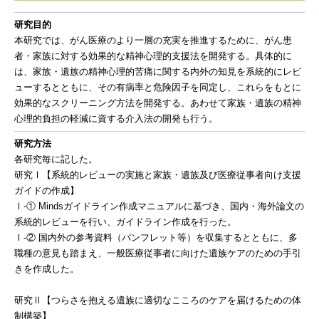
研究目的
本研究では、がん医療のより一層の充実を推進するために、がん患
者・家族に対する効果的な精神心理的支援法を開発する。具体的に
は、家族・遺族の精神心理的苦痛に関する内外の知見を系統的にレビ
ューするとともに、その有病率と危険因子を同定し、これらをもとに
効果的なスクリーニング方法を開発する。あわせて家族・遺族の精神
心理的負担の軽減に資する介入法の開発も行う。
研究方法
各研究毎に記した。
研究Ⅰ【系統的レビューの実施と家族・遺族及び医療従事者向け支援
ガイドの作成】
Ⅰ-① Mindsガイドライン作成マニュアルに基づき、国内・海外論文の
系統的レビューを行い、ガイドライン作成を行った。
Ⅰ-② 国内外の参考資料（パンフレット等）を収集するとともに、多
職種の意見も踏まえ、一般医療従事者に向けた遺族ケアのための手引
きを作成した。
研究Ⅱ【つらさを抱える遺族に適切なこころのケアを届けるための体
制構築】