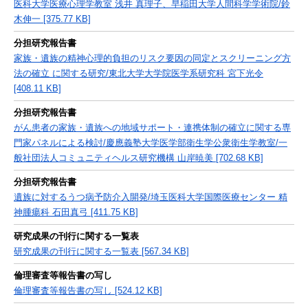
医科大学医療心理学教室 浅井 真理子、早稲田大学人間科学学術院/鈴
木伸一 [375.77 KB]
分担研究報告書
家族・遺族の精神心理的負担のリスク要因の同定とスクリーニング方
法の確立 に関する研究/東北大学大学院医学系研究科 宮下光令
[408.11 KB]
分担研究報告書
がん患者の家族・遺族への地域サポート・連携体制の確立に関する専
門家パネルによる検討/慶應義塾大学医学部衛生学公衆衛生学教室/一
般社団法人コミュニティヘルス研究機構 山岸暁美 [702.68 KB]
分担研究報告書
遺族に対するうつ病予防介入開発/埼玉医科大学国際医療センター 精
神腫瘍科 石田真弓 [411.75 KB]
研究成果の刊行に関する一覧表
研究成果の刊行に関する一覧表 [567.34 KB]
倫理審査等報告書の写し
倫理審査等報告書の写し [524.12 KB]