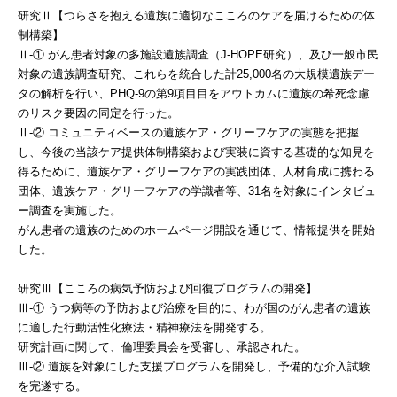
研究Ⅱ【つらさを抱える遺族に適切なこころのケアを届けるための体
制構築】
Ⅱ-① がん患者対象の多施設遺族調査（J-HOPE研究）、及び一般市民
対象の遺族調査研究、これらを統合した計25,000名の大規模遺族デー
タの解析を行い、PHQ-9の第9項目目をアウトカムに遺族の希死念慮
のリスク要因の同定を行った。
Ⅱ-② コミュニティベースの遺族ケア・グリーフケアの実態を把握
し、今後の当該ケア提供体制構築および実装に資する基礎的な知見を
得るために、遺族ケア・グリーフケアの実践団体、人材育成に携わる
団体、遺族ケア・グリーフケアの学識者等、31名を対象にインタビュ
ー調査を実施した。
がん患者の遺族のためのホームページ開設を通じて、情報提供を開始
した。
研究Ⅲ【こころの病気予防および回復プログラムの開発】
Ⅲ-① うつ病等の予防および治療を目的に、わが国のがん患者の遺族
に適した行動活性化療法・精神療法を開発する。
研究計画に関して、倫理委員会を受審し、承認された。
Ⅲ-② 遺族を対象にした支援プログラムを開発し、予備的な介入試験
を完遂する。