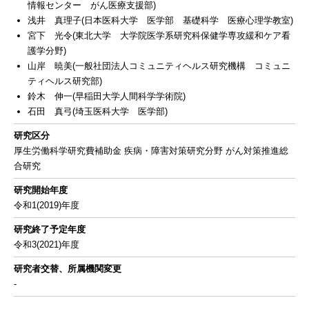
情報センター がん医療支援部)
浅井 真理子(日本医科大学 医学部 基礎科学 医療心理学教室)
宮下 光令(東北大学 大学院医学系研究科保健学専攻緩和ケア看
護学分野)
山岸 暁美(一般社団法人コミュニティヘルス研究機構 コミュニ
ティヘルス研究部)
鈴木 伸一(早稲田大学人間科学学術院)
石田 真弓(埼玉医科大学 医学部)
研究区分
厚生労働科学研究費補助金 疾病・障害対策研究分野 がん対策推進総
合研究
研究開始年度
令和1(2019)年度
研究終了予定年度
令和3(2021)年度
研究者交替、所属機関変更
-