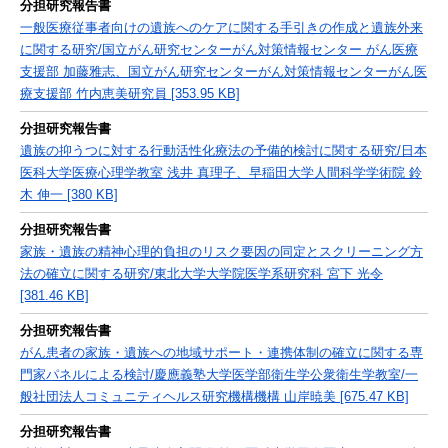
分担研究報告書
一般医療従事者向けの遺族へのケアに関する手引きの作成と遺族外来
に関する研究/国立がん研究センターがん対策情報センター がん医療
支援部 加藤雅志、国立がん研究センターがん対策情報センターがん医
療支援部 竹内恵美研究員 [353.95 KB]
分担研究報告書
遺族の抑うつに対する行動活性化療法の予備的検討に関する研究/日本
医科大学医療心理学教室 浅井 真理子、早稲田大学人間科学学術院 鈴
木 伸一 [380 KB]
分担研究報告書
家族・遺族の精神心理的負担のリスク要因の同定とスクリーニング方
法の確立に関する研究/東北大学大学院医学系研究科 宮下 光令
[381.46 KB]
分担研究報告書
がん患者の家族・遺族への地域サポート・連携体制の確立に関する専
門家パネルによる検討/慶應義塾大学医学部衛生学公衆衛生学教室/一
般社団法人コミュニティヘルス研究機構機構 山岸暁美 [675.47 KB]
分担研究報告書