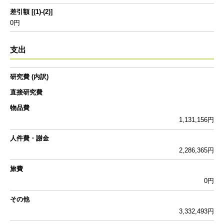
差引額 [(1)-(2)]
0円
支出
研究費 (内訳)
直接研究費
物品費
1,131,156円
人件費・謝金
2,286,365円
旅費
0円
その他
3,332,493円