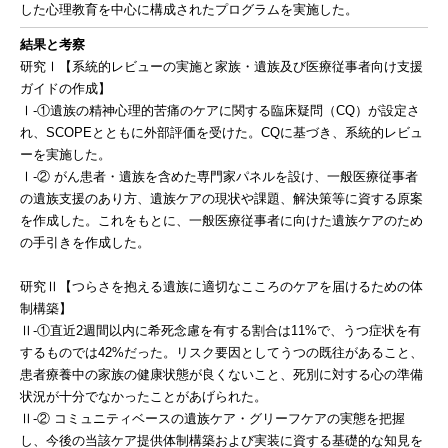
した心理教育を中心に構成されたプログラムを実施した。
結果と考察
研究Ⅰ【系統的レビューの実施と家族・遺族及び医療従事者向け支援
ガイドの作成】
Ⅰ-①遺族の精神心理的苦痛のケアに関する臨床疑問（CQ）が設定さ
れ、SCOPEとともに外部評価を受けた。CQに基づき、系統的レビュ
ーを実施した。
Ⅰ-② がん患者・遺族を含めた専門家パネルを設け、一般医療従事者
の遺族支援のあり方、遺族ケアの現状や課題、解決策等に資する原案
を作成した。これをもとに、一般医療従事者に向けた遺族ケアのため
の手引きを作成した。
研究Ⅱ【つらさを抱える遺族に適切なこころのケアを届けるための体
制構築】
Ⅱ-①直近2週間以内に希死念慮を有する割合は11%で、うつ症状を有
するものでは42%だった。リスク要因としてうつの既往があること、
患者療養中の家族の健康状態が良くないこと、死別に対する心の準備
状況が十分でなかったことがあげられた。
Ⅱ-② コミュニティベースの遺族ケア・グリーフケアの実態を把握
し、今後の当該ケア提供体制構築および実装に資する基礎的な知見を