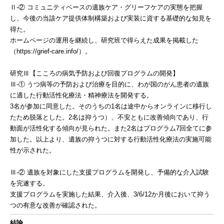
Ⅱ-② コミュニティベースの遺族ケア・グリーフケアの実態を把握
し、今後の当該ケア提供体制構築および実装に資する基礎的な知見を
得た。
ホームページの運用を継続し、研究班で得らえた成果を掲載した
（https://grief-care.info/）。
研究Ⅲ【こころの病気予防および回復プログラムの開発】
Ⅲ-① うつ病等の予防および治療を目的に、わが国のがん患者の遺族
に適した行動活性化療法・精神療法を開発する。
3名が参加に同意した。そのうちの1名は途中からオンラインに移行し
たため脱落とした。2名は抑うつ）、不安ともに改善傾向であり、行
動面が活性化する傾向が見られた。また2名はプログラム7回全てに参
加した。以上より、遺族の抑うつに対する行動活性化療法の実施可能
性が示された。
Ⅲ-② 遺族を対象にした支援プログラムを開発し、予備的な介入試験
を完遂する。
支援プログラムを実施した結果、介入後、3/6/12か月後において抑う
つの有意な改善が確認された。
結論