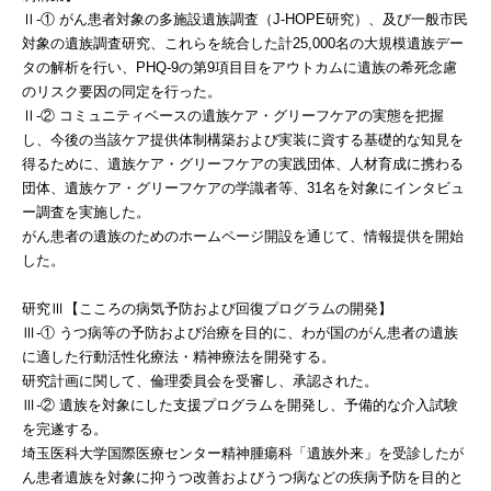
Ⅱ-① がん患者対象の多施設遺族調査（J-HOPE研究）、及び一般市民
対象の遺族調査研究、これらを統合した計25,000名の大規模遺族デー
タの解析を行い、PHQ-9の第9項目目をアウトカムに遺族の希死念慮
のリスク要因の同定を行った。
Ⅱ-② コミュニティベースの遺族ケア・グリーフケアの実態を把握
し、今後の当該ケア提供体制構築および実装に資する基礎的な知見を
得るために、遺族ケア・グリーフケアの実践団体、人材育成に携わる
団体、遺族ケア・グリーフケアの学識者等、31名を対象にインタビュ
ー調査を実施した。
がん患者の遺族のためのホームページ開設を通じて、情報提供を開始
した。
研究Ⅲ【こころの病気予防および回復プログラムの開発】
Ⅲ-① うつ病等の予防および治療を目的に、わが国のがん患者の遺族
に適した行動活性化療法・精神療法を開発する。
研究計画に関して、倫理委員会を受審し、承認された。
Ⅲ-② 遺族を対象にした支援プログラムを開発し、予備的な介入試験
を完遂する。
埼玉医科大学国際医療センター精神腫瘍科「遺族外来」を受診したが
ん患者遺族を対象に抑うつ改善およびうつ病などの疾病予防を目的と