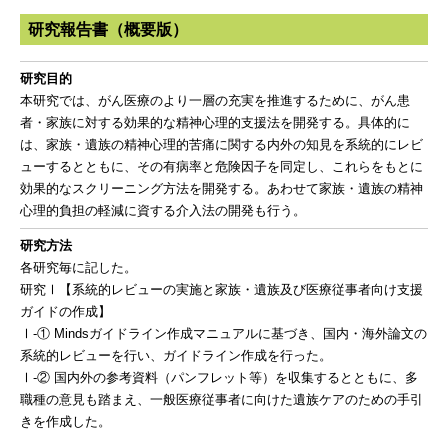
研究報告書（概要版）
研究目的
本研究では、がん医療のより一層の充実を推進するために、がん患
者・家族に対する効果的な精神心理的支援法を開発する。具体的に
は、家族・遺族の精神心理的苦痛に関する内外の知見を系統的にレビ
ューするとともに、その有病率と危険因子を同定し、これらをもとに
効果的なスクリーニング方法を開発する。あわせて家族・遺族の精神
心理的負担の軽減に資する介入法の開発も行う。
研究方法
各研究毎に記した。
研究Ⅰ【系統的レビューの実施と家族・遺族及び医療従事者向け支援
ガイドの作成】
Ⅰ-① Mindsガイドライン作成マニュアルに基づき、国内・海外論文の
系統的レビューを行い、ガイドライン作成を行った。
Ⅰ-② 国内外の参考資料（パンフレット等）を収集するとともに、多
職種の意見も踏まえ、一般医療従事者に向けた遺族ケアのための手引
きを作成した。