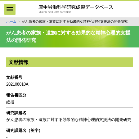
メ
イ
ン
ホーム
がん患者の家族・遺族に対する効果的な精神心理的支援法の開発研究
パ
コ
ン
ン
がん患者の家族・遺族に対する効果的な精神心理的支援
テ
く
法の開発研究
ン
ず
ツ
に
文献情報
移
動
文献番号
202108010A
報告書区分
総括
研究課題名
がん患者の家族・遺族に対する効果的な精神心理的支援法の開発研究
研究課題名（英字）
-