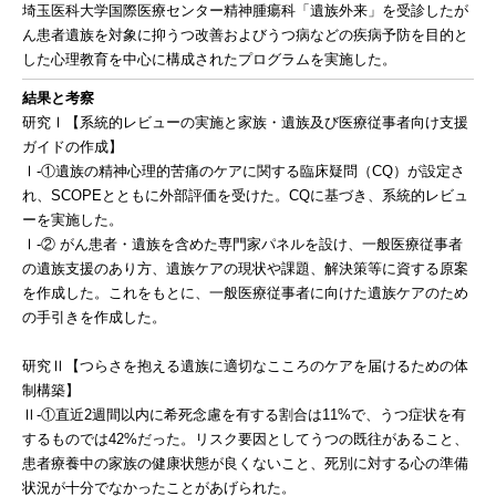
埼玉医科大学国際医療センター精神腫瘍科「遺族外来」を受診したが
ん患者遺族を対象に抑うつ改善およびうつ病などの疾病予防を目的と
した心理教育を中心に構成されたプログラムを実施した。
結果と考察
研究Ⅰ【系統的レビューの実施と家族・遺族及び医療従事者向け支援
ガイドの作成】
Ⅰ-①遺族の精神心理的苦痛のケアに関する臨床疑問（CQ）が設定さ
れ、SCOPEとともに外部評価を受けた。CQに基づき、系統的レビュ
ーを実施した。
Ⅰ-② がん患者・遺族を含めた専門家パネルを設け、一般医療従事者
の遺族支援のあり方、遺族ケアの現状や課題、解決策等に資する原案
を作成した。これをもとに、一般医療従事者に向けた遺族ケアのため
の手引きを作成した。
研究Ⅱ【つらさを抱える遺族に適切なこころのケアを届けるための体
制構築】
Ⅱ-①直近2週間以内に希死念慮を有する割合は11%で、うつ症状を有
するものでは42%だった。リスク要因としてうつの既往があること、
患者療養中の家族の健康状態が良くないこと、死別に対する心の準備
状況が十分でなかったことがあげられた。