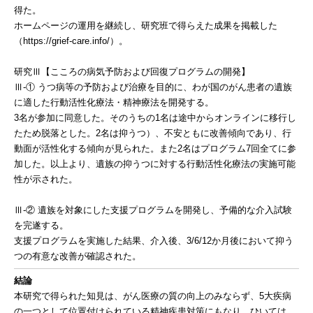
得た。
ホームページの運用を継続し、研究班で得らえた成果を掲載した
（https://grief-care.info/）。
研究Ⅲ【こころの病気予防および回復プログラムの開発】
Ⅲ-① うつ病等の予防および治療を目的に、わが国のがん患者の遺族
に適した行動活性化療法・精神療法を開発する。
3名が参加に同意した。そのうちの1名は途中からオンラインに移行し
たため脱落とした。2名は抑うつ）、不安ともに改善傾向であり、行
動面が活性化する傾向が見られた。また2名はプログラム7回全てに参
加した。以上より、遺族の抑うつに対する行動活性化療法の実施可能
性が示された。
Ⅲ-② 遺族を対象にした支援プログラムを開発し、予備的な介入試験
を完遂する。
支援プログラムを実施した結果、介入後、3/6/12か月後において抑う
つの有意な改善が確認された。
結論
本研究で得られた知見は、がん医療の質の向上のみならず、5大疾病
の一つとして位置付けられている精神疾患対策にもなり、ひいては、