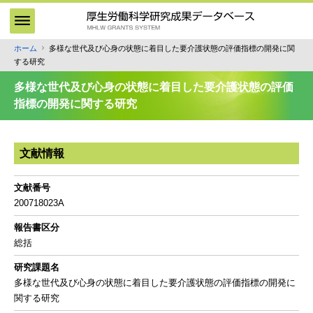
メ
イ
ン
ホーム
多様な世代及び心身の状態に着目した要介護状態の評価指標の開発に関
パ
コ
する研究
ン
ン
テ
く
多様な世代及び心身の状態に着目した要介護状態の評価
ン
ず
指標の開発に関する研究
ツ
に
移
文献情報
動
文献番号
200718023A
報告書区分
総括
研究課題名
多様な世代及び心身の状態に着目した要介護状態の評価指標の開発に
関する研究