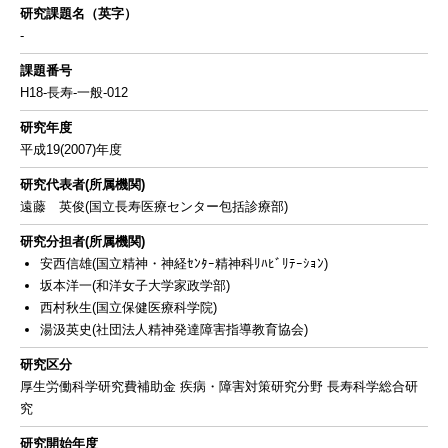
研究課題名（英字）
-
課題番号
H18-長寿-一般-012
研究年度
平成19(2007)年度
研究代表者(所属機関)
遠藤 英俊(国立長寿医療センター包括診療部)
研究分担者(所属機関)
安西信雄(国立精神・神経ｾﾝﾀｰ精神科ﾘﾊﾋﾞﾘﾃｰｼｮﾝ)
坂本洋一(和洋女子大学家政学部)
西村秋生(国立保健医療科学院)
湯汲英史(社団法人精神発達障害指導教育協会)
研究区分
厚生労働科学研究費補助金 疾病・障害対策研究分野 長寿科学総合研
究
研究開始年度