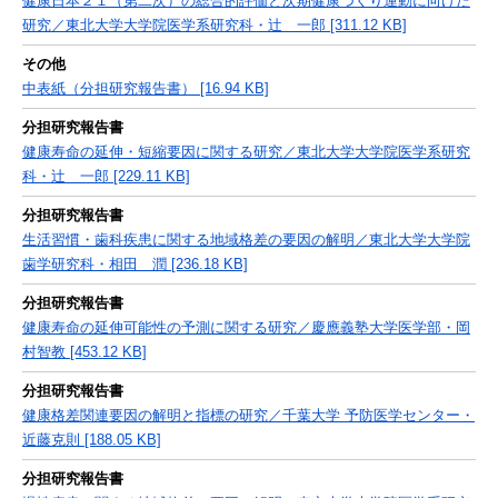
健康日本２１（第二次）の総合的評価と次期健康づくり運動に向けた
研究／東北大学大学院医学系研究科・辻 一郎 [311.12 KB]
その他
中表紙（分担研究報告書） [16.94 KB]
分担研究報告書
健康寿命の延伸・短縮要因に関する研究／東北大学大学院医学系研究
科・辻 一郎 [229.11 KB]
分担研究報告書
生活習慣・歯科疾患に関する地域格差の要因の解明／東北大学大学院
歯学研究科・相田 潤 [236.18 KB]
分担研究報告書
健康寿命の延伸可能性の予測に関する研究／慶應義塾大学医学部・岡
村智教 [453.12 KB]
分担研究報告書
健康格差関連要因の解明と指標の研究／千葉大学 予防医学センター・
近藤克則 [188.05 KB]
分担研究報告書