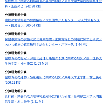
慢性疾患に関する地域格差の要因の解明／東京大学大学院医学系研究
科・近藤尚己 [242.98 KB]
分担研究報告書
喫煙の地域格差の要因解析／大阪国際がんセンター がん対策センタ
ー・田淵貴大 [360.04 KB]
分担研究報告書
保健事業等の実施状況と健康指標・医療費等との関連に関する研究／
あいち健康の森健康科学総合センター・津下一代 [1.44 MB]
分担研究報告書
健康寿命の算定・評価と延伸可能性の予測に関する研究／藤田医科大
学医学部・橋本修二 [1.03 MB]
分担研究報告書
健康寿命の延伸・短縮要因に関する研究／東邦大学医学部・村上義孝
[206.21 KB]
分担研究報告書
食行動・栄養摂取の地域格差縮小に向けた研究／新潟県立大学人間生
活学部・村山伸子 [1.31 MB]