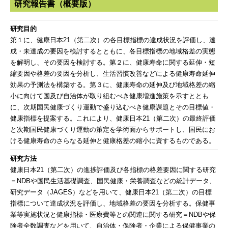
研究報告書（概要版）
研究目的
第１に、健康日本21（第二次）の各目標指標の達成状況を評価し、達
成・未達成の要因を検討するとともに、各目標指標の地域格差の実態
を解明し、その要因を検討する。第２に、健康寿命に関する延伸・短
縮要因や格差の要因を分析し、生活習慣改善などによる健康寿命延伸
効果の予測法を構築する。第３に、健康寿命の延伸及び地域格差の縮
小に向けて国及び自治体が取り組むべき健康増進施策を示すととも
に、次期国民健康づくり運動で盛り込むべき健康課題とその目標値・
健康指標を提案する。これにより、健康日本21（第二次）の最終評価
と次期国民健康づくり運動の策定を学術面からサポートし、国民にお
ける健康寿命のさらなる延伸と健康格差の縮小に資するものである。
研究方法
健康日本21（第二次）の進捗評価及び各指標の格差要因に関する研究
＝NDBや国民生活基礎調査、国民健康・栄養調査などの統計データ、
研究データ（JAGES）などを用いて、健康日本21（第二次）の目標
指標について達成状況を評価し、地域格差の要因を分析する。保健事
業等実施状況と健康指標・医療費等との関連に関する研究＝NDBや保
険者全数調査などを用いて、自治体・保険者・企業による保健事業の