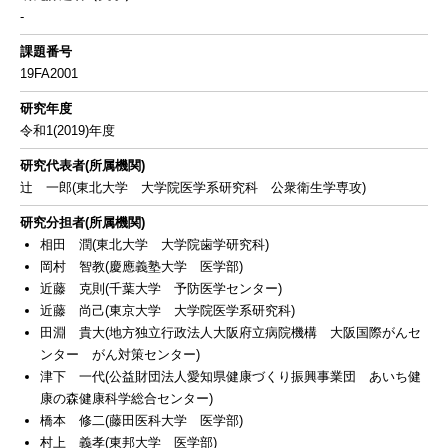
-
課題番号
19FA2001
研究年度
令和1(2019)年度
研究代表者(所属機関)
辻 一郎(東北大学 大学院医学系研究科 公衆衛生学専攻)
研究分担者(所属機関)
相田 潤(東北大学 大学院歯学研究科)
岡村 智教(慶應義塾大学 医学部)
近藤 克則(千葉大学 予防医学センター)
近藤 尚己(東京大学 大学院医学系研究科)
田淵 貴大(地方独立行政法人大阪府立病院機構 大阪国際がんセ
ンター がん対策センター)
津下 一代(公益財団法人愛知県健康づくり振興事業団 あいち健
康の森健康科学総合センター)
橋本 修二(藤田医科大学 医学部)
村上 義孝(東邦大学 医学部)