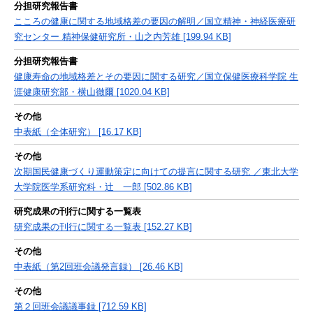
分担研究報告書
こころの健康に関する地域格差の要因の解明／国立精神・神経医療研
究センター 精神保健研究所・山之内芳雄 [199.94 KB]
分担研究報告書
健康寿命の地域格差とその要因に関する研究／国立保健医療科学院 生
涯健康研究部・横山徹爾 [1020.04 KB]
その他
中表紙（全体研究） [16.17 KB]
その他
次期国民健康づくり運動策定に向けての提言に関する研究 ／東北大学
大学院医学系研究科・辻 一郎 [502.86 KB]
研究成果の刊行に関する一覧表
研究成果の刊行に関する一覧表 [152.27 KB]
その他
中表紙（第2回班会議発言録） [26.46 KB]
その他
第２回班会議議事録 [712.59 KB]