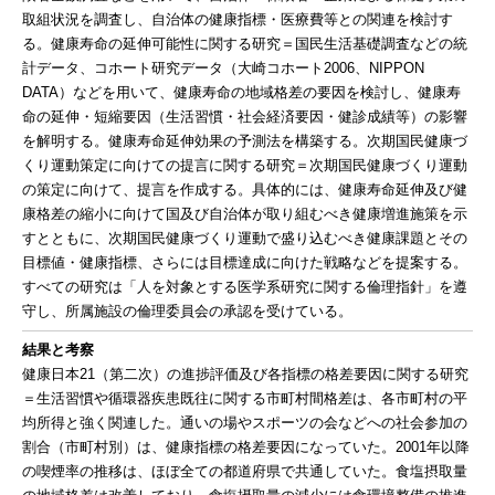
取組状況を調査し、自治体の健康指標・医療費等との関連を検討す
る。健康寿命の延伸可能性に関する研究＝国民生活基礎調査などの統
計データ、コホート研究データ（大崎コホート2006、NIPPON
DATA）などを用いて、健康寿命の地域格差の要因を検討し、健康寿
命の延伸・短縮要因（生活習慣・社会経済要因・健診成績等）の影響
を解明する。健康寿命延伸効果の予測法を構築する。次期国民健康づ
くり運動策定に向けての提言に関する研究＝次期国民健康づくり運動
の策定に向けて、提言を作成する。具体的には、健康寿命延伸及び健
康格差の縮小に向けて国及び自治体が取り組むべき健康増進施策を示
すとともに、次期国民健康づくり運動で盛り込むべき健康課題とその
目標値・健康指標、さらには目標達成に向けた戦略などを提案する。
すべての研究は「人を対象とする医学系研究に関する倫理指針」を遵
守し、所属施設の倫理委員会の承認を受けている。
結果と考察
健康日本21（第二次）の進捗評価及び各指標の格差要因に関する研究
＝生活習慣や循環器疾患既往に関する市町村間格差は、各市町村の平
均所得と強く関連した。通いの場やスポーツの会などへの社会参加の
割合（市町村別）は、健康指標の格差要因になっていた。2001年以降
の喫煙率の推移は、ほぼ全ての都道府県で共通していた。食塩摂取量