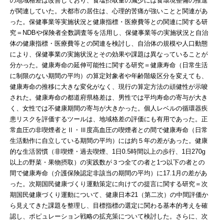
の地域格差は改善しており、食塩摂取量の減少には食環境整備の推進
が関連していた。大都市の居住は、心理的苦痛が強いことと関連があ
った。保健事業等実施状況と健康指標・医療費等との関連に関する研
究＝NDBや保険者全数調査等を活用し、保健事業等の実施状況と自治
体の健康指標・医療費等との関連を検討し、自治体の規模や人口動態
により、保健事業の実施状況とその効果や課題は異なっていることが
分かった。健康寿命の延伸可能性に関する研究＝健康寿命（日常生活
に制限のない期間の平均）の算定対象者や年齢階級区分を変えても、
健康寿命の推移に大きな変化がなく、現行の算定方法の頑健性が示唆
された。健康寿命の都道府県格差は、男性では平均寿命の寄与が大き
く、女性では不健康期間の寄与が大きかった。個人レベルの循環器疾
患リスクを評価するツールは、地域格差の評価にも有用であった。正
常血圧の非喫煙者とⅡ・Ⅲ度高血圧の喫煙者との間で健康寿命（日常
生活動作に自立している期間の平均）には約５年の差があった。健康
的な生活習慣（非喫煙・過去喫煙、1日0.5時間以上の歩行、1日270g
以上の野菜・果物摂取）の実践数が３つ全ての者と1つ以下の者との
間で健康寿命（介護保険認定非該当の期間の平均）に17.1月の差があ
った。次期国民健康づくり運動策定に向けての提言に関する研究＝次
期国民健康づくり運動について、健康日本21（第二次）の中間評価か
ら見えてきた課題を整理し、目標指標の選定に関わる基本的考えを確
認し、ポピュレーション戦略の拡充策について検討した。さらに、次