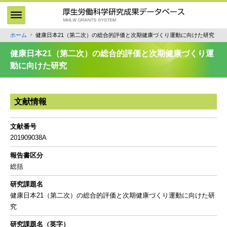
メ
イ
ン
ホーム
健康日本21（第二次）の総合的評価と次期健康づくり運動に向けた研究
パ
コ
ン
ン
健康日本21（第二次）の総合的評価と次期健康づくり運
テ
く
動に向けた研究
ン
ず
ツ
に
文献情報
移
動
文献番号
201909038A
報告書区分
総括
研究課題名
健康日本21（第二次）の総合的評価と次期健康づくり運動に向けた研
究
研究課題名（英字）