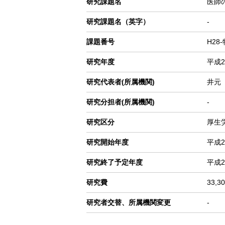
研究課題名
医師
ゲ
研究課題名（英字）
-
ー
シ
課題番号
H28
ョ
ン
研究年度
平成2
研究代表者(所属機関)
井元
研究分担者(所属機関)
-
研究区分
厚生
研究開始年度
平成2
研究終了予定年度
平成2
研究費
33,3
研究者交替、所属機関変更
-