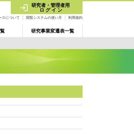
研究者・管理者用 
ロ グ イ ン
ースについて
閲覧システムの使い方
利用規約
覧
研究事業変遷表一覧