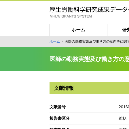
メ
イ
ン
コ
ン
ホーム
研
テ
匿
ホーム
医師の勤務実態及び働き方の意向等に関
ン
パ
名
ツ
ン
ユ
に
医師の勤務実態及び働き方の
く
ー
移
ず
動
ザ
ー
向
文献情報
け
メ
イ
文献番号
2016
ン
報告書区分
総括
ナ
ビ