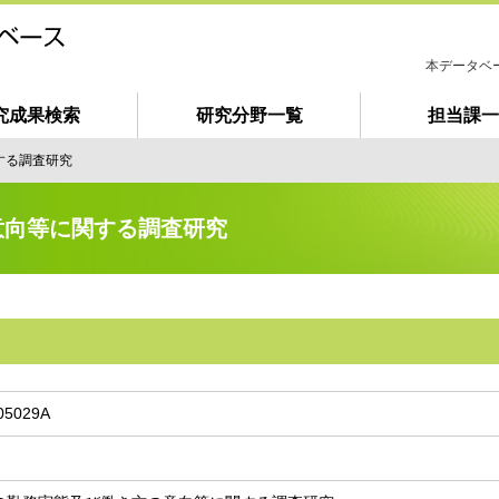
本データベ
究成果検索
研究分野一覧
担当課一
は
じ
する調査研究
め
て
ご
意向等に関する調査研究
利
用
の
方
へ
05029A