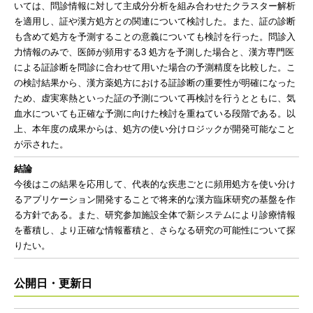
いては、問診情報に対して主成分分析を組み合わせたクラスター解析
を適用し、証や漢方処方との関連について検討した。また、証の診断
も含めて処方を予測することの意義についても検討を行った。問診入
力情報のみで、医師が頻用する3 処方を予測した場合と、漢方専門医
による証診断を問診に合わせて用いた場合の予測精度を比較した。こ
の検討結果から、漢方薬処方における証診断の重要性が明確になった
ため、虚実寒熱といった証の予測について再検討を行うとともに、気
血水についても正確な予測に向けた検討を重ねている段階である。以
上、本年度の成果からは、処方の使い分けロジックが開発可能なこと
が示された。
結論
今後はこの結果を応用して、代表的な疾患ごとに頻用処方を使い分け
るアプリケーション開発することで将来的な漢方臨床研究の基盤を作
る方針である。また、研究参加施設全体で新システムにより診療情報
を蓄積し、より正確な情報蓄積と、さらなる研究の可能性について探
りたい。
公開日・更新日