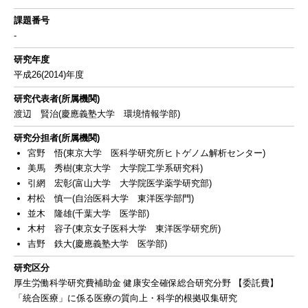
課題番号
-
研究年度
平成26(2014)年度
研究代表者(所属機関)
渡辺 賢治(慶應義塾大学 環境情報学部)
研究分担者(所属機関)
宮野 悟(東京大学 医科学研究所ヒトゲノム解析センター)
美馬 秀樹(東京大学 大学院工学系研究科)
引網 宏彰(富山大学 大学院医学薬学研究部)
村松 慎一(自治医科大学 東洋医学部門)
並木 隆雄(千葉大学 医学部)
木村 容子(東京女子医科大学 東洋医学研究所)
吉野 鉄大(慶應義塾大学 医学部)
研究区分
厚生労働科学研究費補助金 健康安全確保総合研究分野 【委託費】
「統合医療」に係る医療の質向上・科学的根拠収集研究