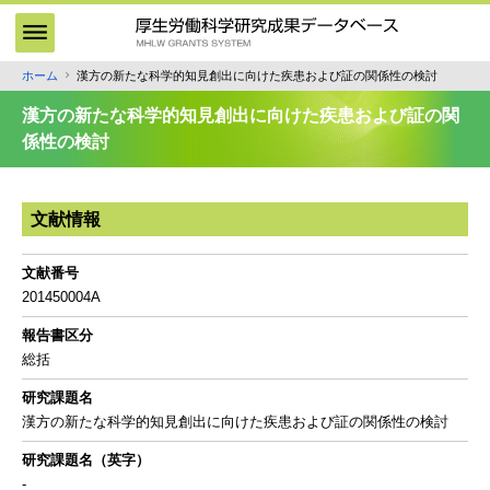
メ
イ
ン
ホーム
漢方の新たな科学的知見創出に向けた疾患および証の関係性の検討
パ
コ
ン
ン
漢方の新たな科学的知見創出に向けた疾患および証の関
テ
く
係性の検討
ン
ず
ツ
に
文献情報
移
動
文献番号
201450004A
報告書区分
総括
研究課題名
漢方の新たな科学的知見創出に向けた疾患および証の関係性の検討
研究課題名（英字）
-