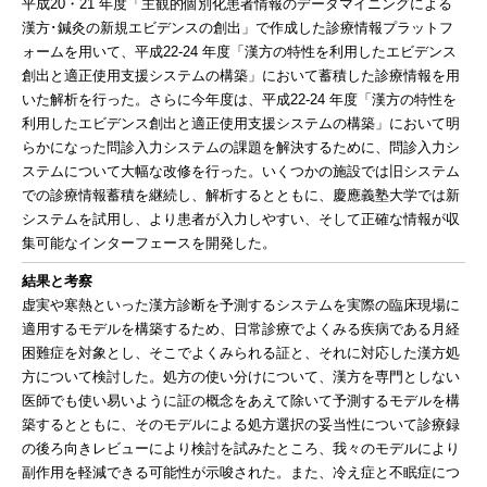
平成20・21 年度「主観的個別化患者情報のデータマイニングによる
漢方･鍼灸の新規エビデンスの創出」で作成した診療情報プラットフ
ォームを用いて、平成22-24 年度「漢方の特性を利用したエビデンス
創出と適正使用支援システムの構築」において蓄積した診療情報を用
いた解析を行った。さらに今年度は、平成22-24 年度「漢方の特性を
利用したエビデンス創出と適正使用支援システムの構築」において明
らかになった問診入力システムの課題を解決するために、問診入力シ
ステムについて大幅な改修を行った。いくつかの施設では旧システム
での診療情報蓄積を継続し、解析するとともに、慶應義塾大学では新
システムを試用し、より患者が入力しやすい、そして正確な情報が収
集可能なインターフェースを開発した。
結果と考察
虚実や寒熱といった漢方診断を予測するシステムを実際の臨床現場に
適用するモデルを構築するため、日常診療でよくみる疾病である月経
困難症を対象とし、そこでよくみられる証と、それに対応した漢方処
方について検討した。処方の使い分けについて、漢方を専門としない
医師でも使い易いように証の概念をあえて除いて予測するモデルを構
築するとともに、そのモデルによる処方選択の妥当性について診療録
の後ろ向きレビューにより検討を試みたところ、我々のモデルにより
副作用を軽減できる可能性が示唆された。また、冷え症と不眠症につ