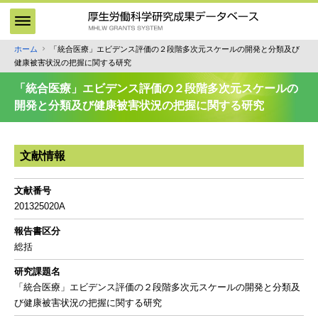
メ
イ
ン
ホーム
「統合医療」エビデンス評価の２段階多次元スケールの開発と分類及び
パ
コ
健康被害状況の把握に関する研究
ン
ン
テ
く
「統合医療」エビデンス評価の２段階多次元スケールの
ン
ず
開発と分類及び健康被害状況の把握に関する研究
ツ
に
移
文献情報
動
文献番号
201325020A
報告書区分
総括
研究課題名
「統合医療」エビデンス評価の２段階多次元スケールの開発と分類及
び健康被害状況の把握に関する研究