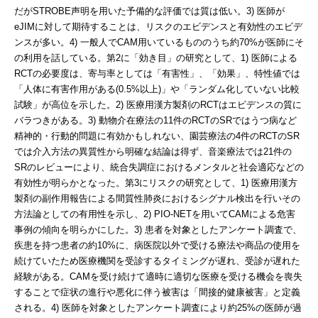
だがSTROBE声明を用いた予備的な評価では質は低い。3) 医師が
eJIMに対して期待することは、リスクのエビデンスと有効性のエビデ
ンスが多い。4) 一般人でCAM用いているもののうち約70%が医師にそ
の利用を話している。第2に「効き目」の研究として、1) 医師による
RCTの必要度は、寄与率としては「有害性」、「効果」、特性値では
「人体に有害作用がある(0.5%以上)」や「ランダム化していない比較
試験」が高位を示した。2) 医療用漢方製剤のRCTはエビデンスの質に
バラつきがある。3) 動物介在療法の11件のRCTのSRではうつ病など
精神的・行動的問題に有効かもしれない、園芸療法の4件のRCTのSR
では介入方法の異質性から明確な結論は得ず、音楽療法では21件の
SRのレビューにより、統合失調症におけるメンタルと社会適応などの
有効性が明らかとなった。第3にリスクの研究として、1) 医療用漢方
製剤の副作用報告による間質性肺炎におけるシグナル検出を行いその
方法論としての有用性を示し、2) PIO-NETを用いてCAMによる危害
事例の傾向を明らかにした。3) 患者を対象としたアンケート調査で、
疾患を持つ患者の約10%に、病医院以外で受ける療法や商品の使用を
続けていたため医療機関を受診するタイミングが遅れ、受診が遅れた
経験がある。CAMを受け続けて適時に適切な医療を受ける機会を喪失
することで症状の進行や悪化に伴う被害は「間接的健康被害」と定義
される。4) 医師を対象としたアンケート調査により約25%の医師が過