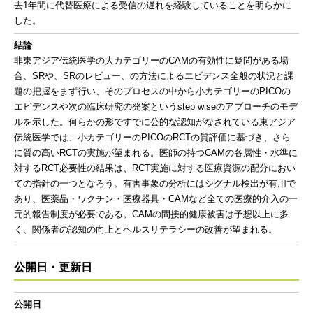
去1年間に代替医療による受信の遅れを経験していることを明らかに
した。
結論
非東アジア伝統医学の大カテゴリーのCAMの有効性に疑問がある場
合、SRや、SRのレビュー、の方法によるエビデンス全般の状況と課
題の把握をまず行い、そのプロセスの中から小カテゴリーのPICOの
エビデンスや次の臨床研究の発案というstep wiseのアプローチのモデ
ルを示した。何らかの形ですでに公的な認知がなされている東アジア
伝統医学では、小カテゴリーのPICOのRCTの質評価に基づき、さら
に質の高いRCTの実施が望まれる。医師の持つCAMの各属性・水準に
対するRCT必要性の結果は、RCT実施に対する医療資源の配分におい
ての指針の一つとなろう。有害事象の分析にはシグナル検出が有用で
あり、医薬品・ワクチン・医療器具・CAMなど全ての医療的介入の一
元的報告制度が必要である。CAMの間接的健康被害は予想以上に多
く、関係者の認知の向上とヘルスリテラシーの改善が望まれる。
公開日・更新日
公開日