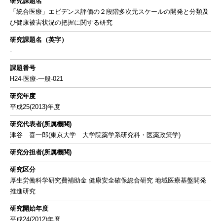
研究課題名
「統合医療」エビデンス評価の２段階多次元スケールの開発と分類及
び健康被害状況の把握に関する研究
研究課題名（英字）
-
課題番号
H24-医療-一般-021
研究年度
平成25(2013)年度
研究代表者(所属機関)
津谷 喜一郎(東京大学 大学院薬学系研究科・医薬政策学)
研究分担者(所属機関)
研究区分
厚生労働科学研究費補助金 健康安全確保総合研究 地域医療基盤開発
推進研究
研究開始年度
平成24(2012)年度