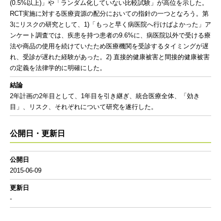
(0.5%以上)」や「ランダム化していない比較試験」が高位を示した。
RCT実施に対する医療資源の配分においての指針の一つとなろう。第
3にリスクの研究として、1)「もっと早く病医院へ行けばよかった」ア
ンケート調査では、疾患を持つ患者の9.6%に、病医院以外で受ける療
法や商品の使用を続けていたため医療機関を受診するタイミングが遅
れ、受診が遅れた経験があった。2) 直接的健康被害と間接的健康被害
の定義を法律学的に明確にした。
結論
2年計画の2年目として、1年目を引き継ぎ、統合医療全体、「効き
目」、リスク、それぞれについて研究を遂行した。
公開日・更新日
公開日
2015-06-09
更新日
-