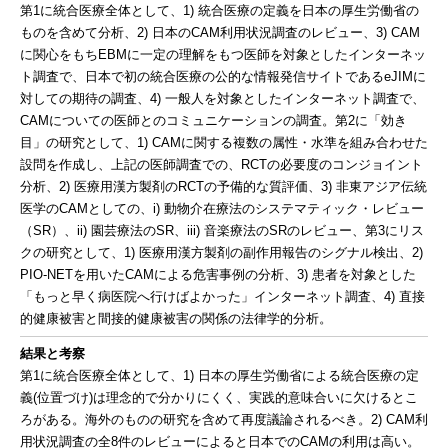
第1に統合医療全体として、1) 統合医療の定義を日本の厚生労働省の
ものを含めて分析、2) 日本のCAM利用状況調査のレビュー、3) CAM
に関心をもちEBMに一定の理解をもつ医師を対象としたインターネッ
ト調査で、日本で初の統合医療の公的な情報発信サイトであるeJIMに
対しての期待の調査、4) 一般人を対象としたインターネット調査で、
CAMについての医師とのコミュニケーションの調査。第2に「効き
目」の研究として、1) CAMに関する複数の属性・水準を組み合わせた
設問を作成し、上記の医師調査での、RCTの必要度のコンジョイント
分析、2) 医療用漢方製剤のRCTの予備的な質評価、3) 非東アジア伝統
医学のCAMとしての、i) 動物介在療法のシステマティック・レビュー
（SR）、ii) 園芸療法のSR、iii) 音楽療法のSRのレビュー、第3にリス
クの研究として、1) 医療用漢方製剤の副作用報告のシグナル検出、2)
PIO-NETを用いたCAMによる危害事例の分析、3) 患者を対象とした
「もっと早く病医院へ行けばよかった」インターネット調査、4) 直接
的健康被害と間接的健康被害の関係の法律学的分析。
結果と考察
第1に統合医療全体として、1) 日本の厚生労働省による統合医療の定
義(位置づけ)は理念的で分かりにくく、実践的意味合いに欠けるとこ
ろがある。海外のものの研究を含めて再度議論されるべき。2) CAM利
用状況調査の全8件のレビューによると日本でのCAMの利用は高い。