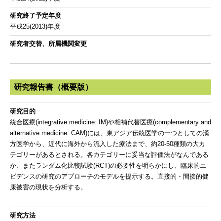
研究終了予定年度
平成25(2013)年度
研究者交替、所属機関変更
-
研究報告書（概要版）
研究目的
統合医療(integrative medicine: IM)や相補代替医療(complementary and
alternative medicine: CAM)には、東アジア伝統医学の一つとしての漢
方医学から、近代に海外から流入した療法まで、約20-50種類の大カ
テゴリーがあるとされる。各カテゴリーに妥当な評価法がなんである
か、またランダム化比較試験(RCT)の必要性を明らかにし、臨床的エ
ビデンスの研究のアプローチのモデルを提示する。直接的・間接的健
康被害の現状を分析する。
研究方法