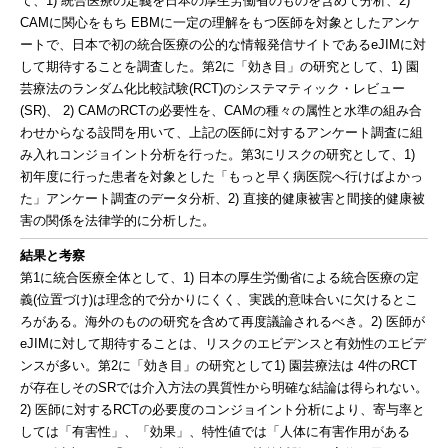
て、1) 統合医療の定義を日本の厚生労働省のものを含めて分析、2)
CAMに関心をもち EBMに一定の理解をもつ医師を対象としたアンケ
ートで、日本で初の統合医療の公的な情報発信サイトであるeJIMに対
して期待することを調査した。第2に「効き目」の研究として、1) 園
芸療法のランダム化比較試験(RCT)のシステマティック・レビュー
(SR)、 2) CAMのRCTの必要性を、CAMの種々の属性と水準の組み合
わせからなる設問を用いて、上記の医師に対するアンケート調査に組
み入れコンジョイント分析を行った。第3にリスクの研究として、1)
初年度に行った患者を対象とした「もっと早く病医院へ行けばよかっ
た」アンケート調査のデータ分析、2) 直接的健康被害と間接的健康被
害の関係を法律学的に分析した。
結果と考察
第1に統合医療全体として、1) 日本の厚生労働省による統合医療の定
義(位置づけ)は理念的で分かりにくく、実践的意味合いに欠けるとこ
ろがある。海外のものの研究を含めて再度議論されるべき。2) 医師が
eJIMに対して期待することは、リスクのエビデンスと有効性のエビデ
ンスが多い。第2に「効き目」の研究として1) 園芸療法は 4件のRCT
が存在しそのSRでは介入方法の異質性から明確な結論は得られない。
2) 医師に対するRCTの必要度のコンジョイント分析により、寄与率と
しては「有害性」、「効果」、特性値では「人体に有害作用がある