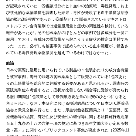
が記載されていた．⑤当該成分のヒト血中の治療域，毒性発現，およ
び致死的な薬物濃度を調査した結果，毒性が発現する血中濃度は治療
域の概ね3倍程度であった．⑥単剤として販売されているデキストロ
メトルファン含有製剤では過量服用量と症状の関連性を検討している
報告があったが，その他医薬品のほとんどの事例では多成分を一度に
服用しており，各成分の摂取量から起こりうる症状の推定は困難であ
った．また，必ずしも被害事例で認められている血中濃度が，報告さ
れている毒性発現薬物濃度を超えているわけではなかった．
結論
日本で実際に濫用に用いられている製品の１包装あたりの成分含有量
と被害事例，海外で非処方箋医薬薬として販売されている1包装あた
りの上限量等を総合的に判断する必要があると思われるが，調査時の
実販売単位を考慮すると，症状が改善しない場合等に受診が奨められ
る服用期間は1包装量として最低限必要な量の目安のひとつになると
考えられた．なお，本研究における検討結果について日本OTC医薬品
協会と意見交換を行った．また，厚生労働省医薬局より「医薬品、医
療機器等の品質、有効性及び安全性の確保等に関する法律施行規則第
百五十九条の十八の六第一項の規定に基づき厚生労働大臣が定める数
量（案）」に関するパブリックコメント募集が発出された（2025年11