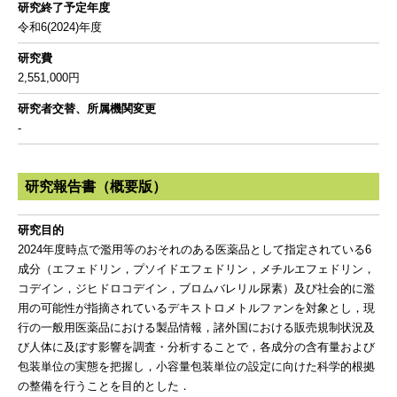
研究終了予定年度
令和6(2024)年度
研究費
2,551,000円
研究者交替、所属機関変更
-
研究報告書（概要版）
研究目的
2024年度時点で濫用等のおそれのある医薬品として指定されている6
成分（エフェドリン，プソイドエフェドリン，メチルエフェドリン，
コデイン，ジヒドロコデイン，ブロムバレリル尿素）及び社会的に濫
用の可能性が指摘されているデキストロメトルファンを対象とし，現
行の一般用医薬品における製品情報，諸外国における販売規制状況及
び人体に及ぼす影響を調査・分析することで，各成分の含有量および
包装単位の実態を把握し，小容量包装単位の設定に向けた科学的根拠
の整備を行うことを目的とした．