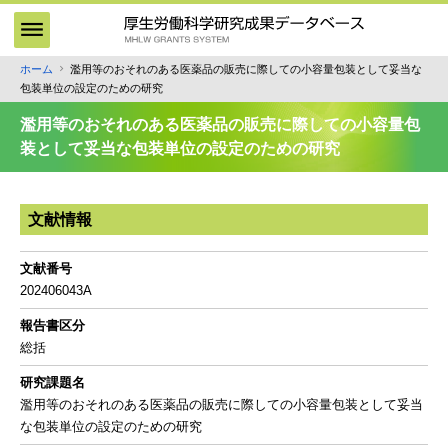
メ
イ
ン
ホーム
濫用等のおそれのある医薬品の販売に際しての小容量包装として妥当な
パ
コ
包装単位の設定のための研究
ン
ン
テ
く
濫用等のおそれのある医薬品の販売に際しての小容量包
ン
ず
装として妥当な包装単位の設定のための研究
ツ
に
移
文献情報
動
文献番号
202406043A
報告書区分
総括
研究課題名
濫用等のおそれのある医薬品の販売に際しての小容量包装として妥当
な包装単位の設定のための研究