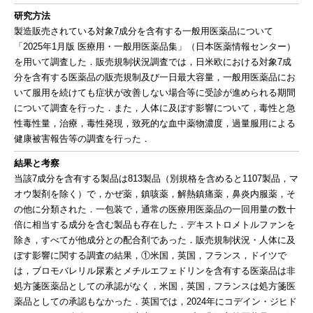
研究方法
製造販売されている対象7成分を含有する一般用医薬品について
「2025年1月版 医療用・一般用医薬品集」（日本医薬情報センター）
を用いて調査した．販売規制状況調査では，日米欧における対象7成
分を含有する医薬品の販売規制及び一日最大容量，一般用医薬品にお
いて服用を続けても症状が改善しない場合等に受診が進められる期間
について調査を行った．また，人体に及ぼす影響について，毒性と急
性毒性量，治療，毒性発現，致死的な血中薬物濃度，過量服用による
健康被害報告等の調査を行った．
結果と考察
当該7成分を含有する製品は813製品（別規格を含めると1107製品，マ
オウ製剤を除く）で，かぜ薬，鎮咳薬，解熱鎮痛薬，鼻炎内服薬，そ
の他に分類された．一包装で，通常の医療用医薬品の一回用量の数十
倍に相当する成分を含む製品も存在した．デキストロメトルファンを
除き，すべてが他成分との配合剤であった．販売規制状況・人体に及
ぼす影響に関する調査の結果，①米国，英国，フランス，ドイツで
は，ブロモバレリル尿素とメチルエフェドリンを含有する医薬品は非
処方箋医薬品としての承認がなく，米国，英国，フランスは処方箋医
薬品としての承認もなかった．英国では，2024年にコデイン・ジヒド