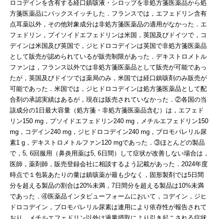
ロコデインを含有する経口鎮咳液・シロップを非処方箋医薬品から処
方箋医薬品にバックスイッチした．フランスでは，エフェドリン含有
点耳薬以外，その他対象成分は非処方箋医薬品の適用がなかった．エ
フェドリン，プイソイドエフェドリンは米国，英国及びドイツで，コ
デインは米国及び英国で，ジヒドロコデインは英国で非処方箋医薬品
として販売が認められているが販売制限があった．デキストロメトル
ファンは，フランス以外では非処方箋医薬品として販売が可能であっ
たが，英国及びドイツでは薬局のみ，米国では経口鎮咳剤のみ販売が
可能であった．米国では，ジヒドロコデインは処方箋医薬品として配
合剤の承認実績はあるが，現在は販売されていなかった．②各国の当
該成分の1日最大容量（処方箋・非処方箋医薬品含む）は，エフェド
リン150 mg，プソイドエフェドリン240 mg，メチルエフェドリン150
mg，コデイン240 mg，ジヒドロコデイン240 mg，ブロモバレリル尿
素1 g，デキストロメトルファン120 mgであった．③ほとんどの製品
で，5, 6回服用（鼻炎用薬は5, 6日間）して症状が改善しない場合は，
医師，薬剤師，販売登録会社に相談するよう記載があった．2024年度
時点で１包装あたりの量は鎮咳薬が最も少なく，固形製剤では5日間
分を超える製品の割合は20%未満，7日間分を超える製品は10%未満
であった．④医薬品インタビューフォームにおいて，コデイン，ジヒ
ドロコデイン，ブロモバレリル尿素は連用により依存性が報告されて
おり，メチルエフェドリン以外は過量摂取により引き起こされる症状