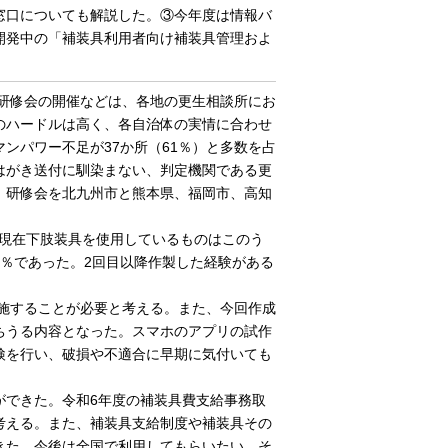
窓口についても解説した。③今年度は情報バ
開発中の「補装具利用者向け補装具管理およ
や研修会の開催などは、各地の更生相談所にお
のハードルは高く、各自治体の実情に合わせ
ンパワー不足が37か所（61％）と多数を占
はがき送付に馴染まない、判定機関である更
。研修会を北九州市と熊本県、福岡市、高知
、現在下肢装具を使用しているものはこのう
5％であった。2回目以降作製した経験がある
実施することが必要と考える。また、今回作成
ちうる内容となった。スマホのアプリの試作
検を行い、破損や不適合に早期に気付いても
できた。令和6年度の補装具費支給事務取
考える。また、補装具支給制度や補装具その
きた。今後は全国で利用してもらいたい。そ