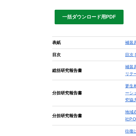
一括ダウンロード用PDF
表紙
補装
目次
目次 [
補装
総括研究報告書
リテー
更生
分担研究報告書
ーシ
究協
地域
分担研究報告書
社P.
往復