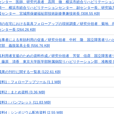
センター 医師、研究代表者 高岡 徹 横浜市総合リハビリテーショ
愼一 横浜市総合リハビリテーションセンター 副センター長、研究協
センター 宮城県保健福祉部技術副参事兼技術長 [308.55 KB]
期の在宅における装具フォローアップの現状調査／研究分担者 菊地 
ンター長 [264.26 KB]
当事者による有効利用の促進／研究分担者 中村 隆 国立障害者リハ
部 義肢装具士長 [556.76 KB]
具利用者支援のための資料作成／研究分担者 芳賀 信彦 国立障害者
 藤原 清香 東京大学医学部附属病院リハビリテーション部 准教授 [220.
果の刊行に関する一覧表 [122.61 KB]
料1：フォローアップツール [1.1 MB]
料2：まとめ資料 [3.36 MB]
料3：パンフレット [11.83 MB]
料4：シンポジウム配布資料 [2.55 MB]