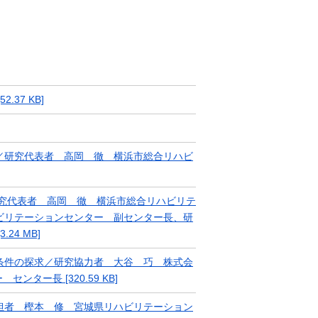
37 KB]
／研究代表者 高岡 徹 横浜市総合リハビ
究代表者 高岡 徹 横浜市総合リハビリテ
ビリテーションセンター 副センター長、研
4 MB]
条件の探求／研究協力者 大谷 巧 株式会
ター長 [320.59 KB]
担者 樫本 修 宮城県リハビリテーション