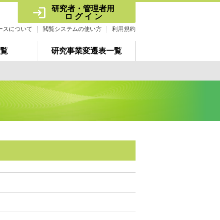
研究者・管理者用 
ロ グ イ ン
ースについて
閲覧システムの使い方
利用規約
覧
研究事業変遷表一覧