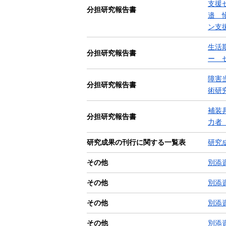
支援
分担研究報告書
邉 
ン支援
生活
分担研究報告書
ー セ
障害
分担研究報告書
術研究
補装
分担研究報告書
力者
研究成果の刊行に関する一覧表
研究成
その他
別添資
その他
別添資
その他
別添資
その他
別添資