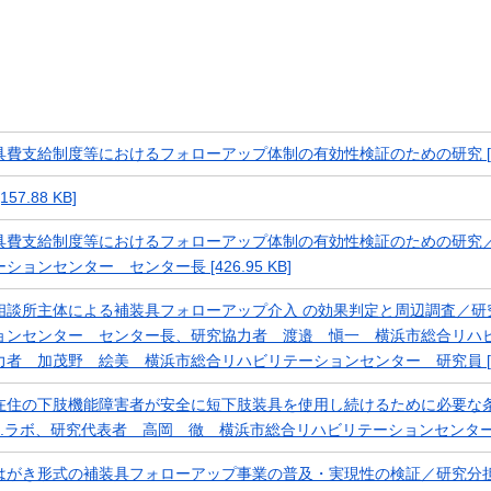
具費支給制度等におけるフォローアップ体制の有効性検証のための研究 [52.
157.88 KB]
具費支給制度等におけるフォローアップ体制の有効性検証のための研究
ションセンター センター長 [426.95 KB]
相談所主体による補装具フォローアップ介入 の効果判定と周辺調査／研
ョンセンター センター長、研究協力者 渡邉 愼一 横浜市総合リハ
力者 加茂野 絵美 横浜市総合リハビリテーションセンター 研究員 [3.2
在住の下肢機能障害者が安全に短下肢装具を使用し続けるために必要な
O.ラボ、研究代表者 高岡 徹 横浜市総合リハビリテーションセンター セン
はがき形式の補装具フォローアップ事業の普及・実現性の検証／研究分