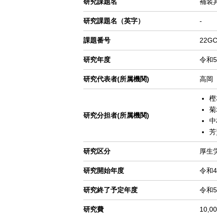
研究課題名
補装
ゲ
研究課題名（英字）
-
ー
シ
課題番号
22GC
ョ
ン
研究年度
令和5
研究代表者(所属機関)
高岡
樫
菊
研究分担者(所属機関)
中
芳
研究区分
厚生
研究開始年度
令和4
研究終了予定年度
令和5
研究費
10,0