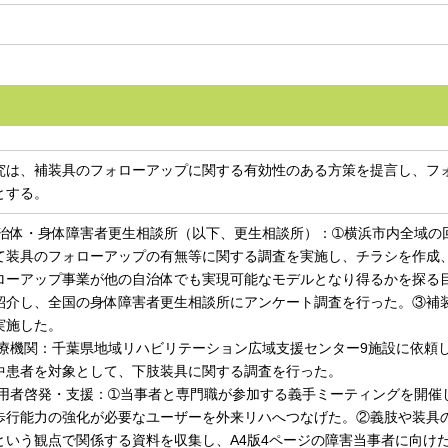
究は、補装具のフォローアップに関する有効性のある方策を提言し、フ
とする。
)自治体・身体障害者更生相談所（以下、更生相談所）：➀横浜市内全域の
て装具のフォローアップの有無等に関する調査を実施し、チラシを作成
ローアップ事業が他の自治体でも実現可能なモデルとなり得るかを探る
紹介し、全国の身体障害者更生相談所にアンケート調査を行った。③補
実施した。
)医療機関：千葉県地域リハビリテーション広域支援センター9施設に依
中患者を対象として、下肢装具に関する調査を行った。
)利用者啓発・支援：➀当事者と専門職が参加する義手ミーティングを開催
歩行能力の強化が必要なユーザーを外来リハへつなげた。②義肢や装具
という観点で関係する資料を収集し、A4版4ページの障害当事者に向け