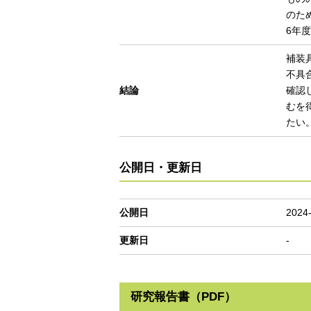
のた
6年
補装
不具
結論
確認
むを
たい
公開日・更新日
公開日
2024
更新日
-
研究報告書（PDF）