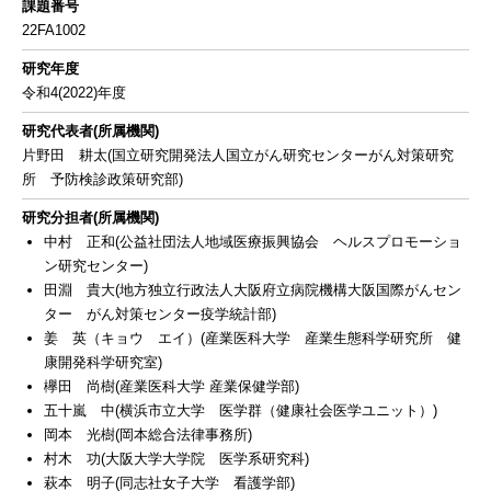
課題番号
22FA1002
研究年度
令和4(2022)年度
研究代表者(所属機関)
片野田 耕太(国立研究開発法人国立がん研究センターがん対策研究
所 予防検診政策研究部)
研究分担者(所属機関)
中村 正和(公益社団法人地域医療振興協会 ヘルスプロモーショ
ン研究センター)
田淵 貴大(地方独立行政法人大阪府立病院機構大阪国際がんセン
ター がん対策センター疫学統計部)
姜 英（キョウ エイ）(産業医科大学 産業生態科学研究所 健
康開発科学研究室)
欅田 尚樹(産業医科大学 産業保健学部)
五十嵐 中(横浜市立大学 医学群（健康社会医学ユニット）)
岡本 光樹(岡本総合法律事務所)
村木 功(大阪大学大学院 医学系研究科)
萩本 明子(同志社女子大学 看護学部)