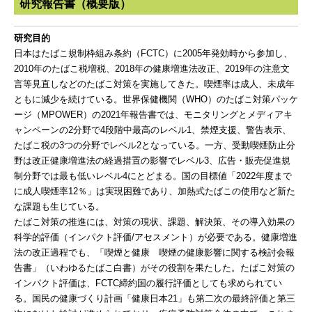
研究報告書（概要版）
研究目的
日本はたばこ規制枠組み条約（FCTC）に2005年発効時から参加し、
2010年のたばこ税増税、2018年の健康増進法改正、2019年の注意文
言等見直しなどのたばこ対策を実施してきた。喫煙率は成人、未成年
ともに減少を続けている。世界保健機関（WHO）のたばこ対策パッケ
ージ（MPOWER）の2021年報告書では、モニタリングとメディアキ
ャンペーンの2分野で4段階中最高のレベル1、禁煙支援、警告表示、
たばこ税の3つの分野でレベル2となっている。一方、受動喫煙防止分
野は改正健康増進法の経過措置の影響でレベル3、広告・販売促進規
制分野では最も低いレベル4にとどまる。国の目標値「2022年度まで
に成人喫煙率12％」は実現困難であり、加熱式たばこの使用など新た
な課題も生じている。
たばこ対策の推進には、対策の現状、課題、解決策、その導入効果の
科学的評価（インパクト評価/アセスメント）が必要である。健康増進
法の改正過程でも、「喫煙と健康 喫煙の健康影響に関する検討会報
告書」（いわゆるたばこ白書）がその役割を果たした。たばこ対策の
インパクト評価は、FCTC締約国の履行評価としても求められてい
る。国民の健康づくり計画「健康日本21」も第二次の最終評価と第三