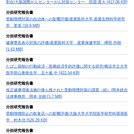
割合/大阪国際がんセンターがん対策センター 田淵 貴大 [417.06 KB]
分担研究報告書
受動喫煙対策の自治体への影響評価/産業医科大学 産業生態科学研究
所 姜英 [19.9 MB]
分担研究報告書
健康警告表示対策の評価/産業医科大学 産業保健学部 欅田 尚樹
[1.43 MB]
分担研究報告書
たばこ規制の行動経済・医療経済学的評価に関する研究/横浜市立大学
医学部公衆衛生学 五十嵐 中 [422.54 KB]
分担研究報告書
改正健康増進法施行後も残された受動喫煙対策の課題（続）/岡本総合
法律事務所 岡本 光樹 [1.7 MB]
分担研究報告書
受動喫煙防止の飲食店への影響評価/大阪大学大学院医学研究科環境医
学 村木功 [526.29 KB]
分担研究報告書