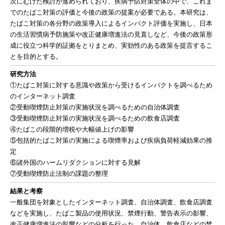
次にむけた検討が進められており、疾病予防対策全体の中で、これま
でのたばこ対策の評価と今後の政策の提案が必要である。本研究は、
たばこ対策の各分野の政策導入によるインパクト評価を実施し、日本
の生活習慣病予防施策や改正健康増進法の見直しなど、今後の政策形
成に役立つ科学的証拠をとりまとめ、実効性のある政策を提言するこ
とを目的とする。
研究方法
①たばこ対策に対する意識や政策から受けるインパクトを調べるため
のインターネット調査
②受動喫煙防止対策の実施状況を調べるための自治体調査
③受動喫煙防止対策の実施状況を調べるための飲食店調査
④たばこの段階的増税や大幅値上げの影響
⑤包括的たばこ対策の実施による喫煙率および疾病負荷軽減効果の推
定
⑥諸外国のハームリダクションに対する見解
⑦受動喫煙防止法制の課題の整理
結果と考察
一般集団を対象としたインターネット調査、自治体調査、飲食店調査
などを実施し、たばこ製品の使用状況、禁煙行動、警告表示の影響、
改正健康増進法の影響などの分析を行った。自治体、飲食店などの禁