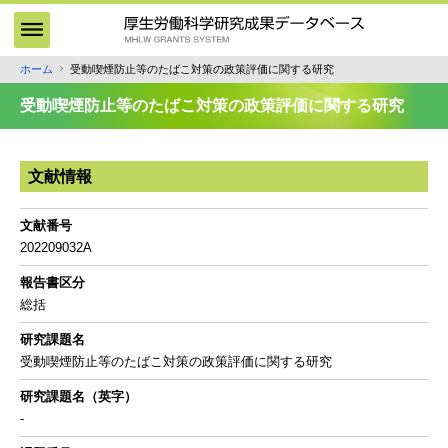
メ
イ
ン
ホーム
受動喫煙防止等のたばこ対策の政策評価に関する研究
パ
コ
ン
ン
受動喫煙防止等のたばこ対策の政策評価に関する研究
テ
く
ン
ず
ツ
文献情報
に
移
文献番号
動
202209032A
報告書区分
総括
研究課題名
受動喫煙防止等のたばこ対策の政策評価に関する研究
研究課題名（英字）
-