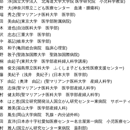
部 淳(国立大学法人 北海道大学大学院 医学研究院 小児科学教室)
野 大(神奈川県立こども医療センター 血液・腫瘍科)
端 秀之(聖マリアンナ医科大学 医学部)
田 美由紀(東京大学 医学部附属病院)
木 達也(自治医科大学 医学部)
沢 忠志(三重大学 医学部)
中 基記(岐阜大学 医学部)
良 和子(亀田総合病院 臨床心理室)
野 敦子(聖路加国際大学 聖路加国際病院)
桐 由起子(東邦大学 医学部産科婦人科学講座)
橋 俊文(福島県立医科大学 ふくしま子ども女性医療支援センター)
藤 美紀子（浅井 美紀子）(日本大学 医学部)
下 由記（奥津 由記）(聖マリアンナ医科大学 産婦人科学)
慈 志保(聖マリアンナ医科大学 医学部産婦人科学)
村 健太郎(聖マリアンナ医科大学 医学部産婦人科学)
本 はと恵(国立研究開発法人国立がん研究センター東病院 サポーティ
東 雅美(富山大学 医学部産婦人科)
谷 胤生(岡山大学病院 乳腺・内分泌外科)
田 直洋(日本赤十字社愛知医療センター名古屋第一病院 小児医療セン
村 雅人(国立がん研究センター東病院 薬剤部)