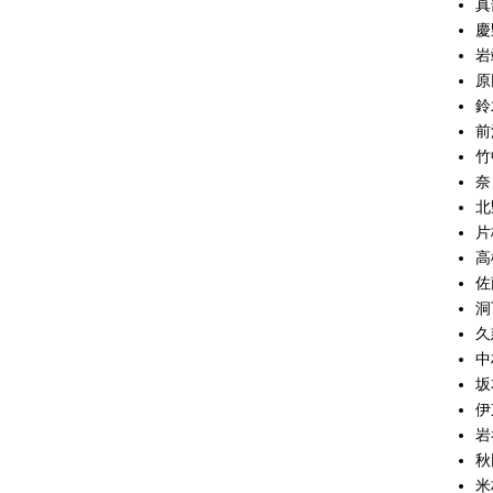
真
慶
岩
原
鈴
前
竹
奈
北
片
高
佐
洞
久
中
坂
伊
岩
秋
米