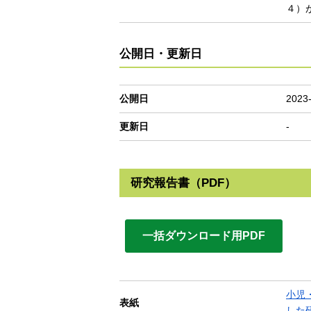
４）
公開日・更新日
公開日
2023
更新日
-
研究報告書（PDF）
一括ダウンロード用PDF
小児
表紙
した研