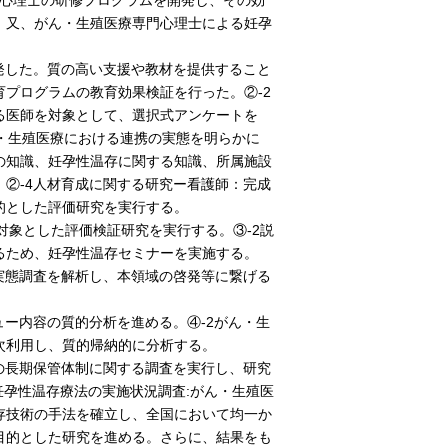
療専門心理士の研修プログラムを開発し、その効
。又、がん・生殖医療専門心理士による妊孕
発した。質の高い支援や教材を提供すること
プログラムの教育効果検証を行った。②-2
る医師を対象として、選択式アンケートを
ん・生殖医療における連携の実態を明らかに
の知識、妊孕性温存に関する知識、所属施設
②-4人材育成に関する研究ー看護師：完成
的とした評価研究を実行する。
対象とした評価検証研究を実行する。③-2説
るため、妊孕性温存セミナーを実施する。
実態調査を解析し、本領域の啓発等に繋げる
ュー内容の質的分析を進める。④-2がん・生
次利用し、質的帰納的に分析する。
の長期保管体制に関する調査を実行し、研究
妊孕性温存療法の実施状況調査:がん・生殖医
存技術の手法を確立し、全国において均一か
目的とした研究を進める。さらに、結果をも