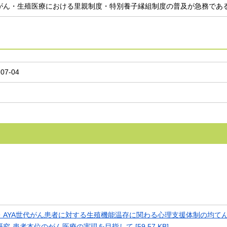
がん・生殖医療における里親制度・特別養子縁組制度の普及が急務であ
-07-04
・AYA世代がん患者に対する生殖機能温存に関わる心理支援体制の均て
究-患者本位のがん医療の実現を目指して [59.57 KB]