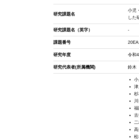
ゲ
小児
ー
研究課題名
した
シ
ョ
研究課題名（英字）
-
ン
課題番号
20EA
研究年度
令和4
研究代表者(所属機関)
鈴木
小
津
杉
川
福
古
二
高
松