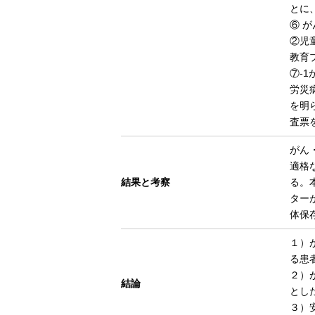
とに
⑥ 
②児
教育
⑦-
労災
を明
査票
がん
適格
結果と考察
る。
ター
体保
１）
る患
２）
結論
とし
３）