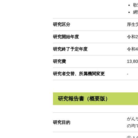
歌
網
研究区分
厚生
研究開始年度
令和2
研究終了予定年度
令和4
研究費
13,8
研究者交替、所属機関変更
-
研究報告書（概要版）
がん
研究目的
の均