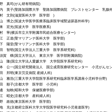
野 真司(がん研有明病院)
内 英子(聖路加国際大学 聖路加国際病院 ブレストセンター 乳腺外
村 文則(滋賀医科大学 医学部 )
山 博之(筑波大学医学医療系臨床医学域腎泌尿器外科学)
来 宏光(筑波大学 医学医療系)
村 寧(横浜市立大学附属市民総合医療センター)
江 正道(聖マリアンナ医科大学 医学部)
下 陽堂(聖マリアンナ医科大学 医学部)
田 智明(国立大学法人三重大学 医学系研究科)
須賀 穣(国立大学法人 東京大学 医学部附属病院)
山 隆(国立大学法人愛媛大学 大学院医学系研究科)
本 公一(国立研究開発法人 国立成育医療研究センター 小児がんセン
田 邦明(東京労災病院 産婦人科)
山 雅浩(三重大学大学院医学系研究科臨床医学系講座小児科学分野)
田 順子(京都大学 医学部 小児科)
邊 知映(昭和大学 保健医療学部)
江 昭史(京都大学 産科婦人科)
野 政徳(東京医科大学 医学部)
地 充(京都府立医科大学大学院医学研究科小児発達医学)