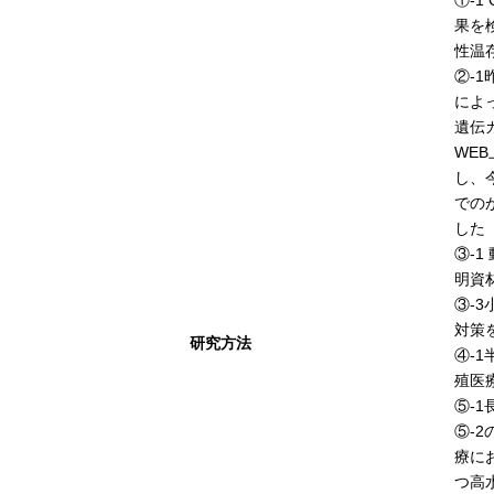
①-
果を
性温
②-
によ
遺伝
WE
し、
での
した
③-
明資
③-
対策
研究方法
④-
殖医
⑤-
⑤-
療に
つ高