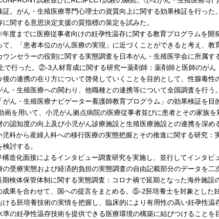
1 CONFRONT試験並びにRESPECT試験の継続。①-2がん・生殖医
検証。がん・生殖医療専門心理士の資質向上に関する効果検証を行った
存に関する意思決定支援の質指標の策定を試みた。
1昨年度までに医療従事者向けの妊孕性温存に関する教育プログラムを開
って、「患者本位のがん医療の実現」に近づくことができると考え、教育
カウンセラーの役割に関する実態調査を日本がん・生殖医学会に所属す
B上で行った。②-3人材育成に関する研究ー薬剤師：薬剤師と医師のが
今後の連携の在り方について啓発していくことを目的として、性腺毒性
がん・生殖医療への関わり、他職種との連携等について全国調査を行う。
「がん・生殖医療ナビゲーター看護師教育プログラム」の効果検証を目
1 動画を用いて、小児がん拠点病院の医療従事者並びに患者とその家族を
材の認知度の向上及び小児がん診療施設と生殖医療施設との連携を深め
3小児科から産婦人科への移行医療の実態把握とその推進に関する研究：
を検討する。
1半構造化面接によるインタビュー調査研究を実施し、並行してインタビ
療の受療実態および経済的負担の実態調査の自由記載部分のデータを二
1長期検体保管体制に関する実態調査：コロナ禍で延期となった海外施設
2の成果を合わせて、国への提言をまとめる。⑤-2胚培養士を対象とした
おける胚培養技術の実情を把握し、臨床的により有用性の高い妊孕性温
水準の妊孕性温存技術を提供できる医療環境の構築に結びつけることを