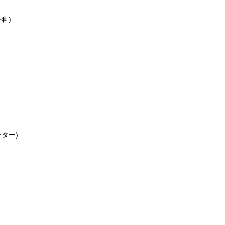
科)
ター)