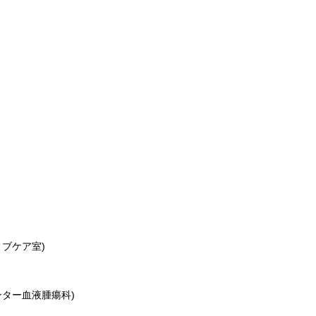
ブケア室)
ター血液腫瘍科)