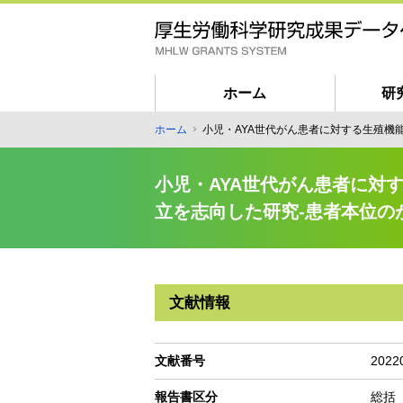
メ
イ
ン
コ
ン
ホーム
研
テ
匿
ホーム
小児・AYA世代がん患者に対する生殖機
ン
パ
名
ツ
ン
ユ
に
小児・AYA世代がん患者に対
く
ー
移
ず
立を志向した研究-患者本位の
動
ザ
ー
向
け
文献情報
メ
イ
ン
文献番号
2022
ナ
報告書区分
総括
ビ