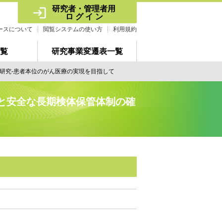
研究者・管理者用 
ロ グ イ ン
ースについて
閲覧システムの使い方
利用規約
覧
研究事業変遷表一覧
研究-患者本位のがん医療の実現を目指して
と安全な長期検体保管体制の確