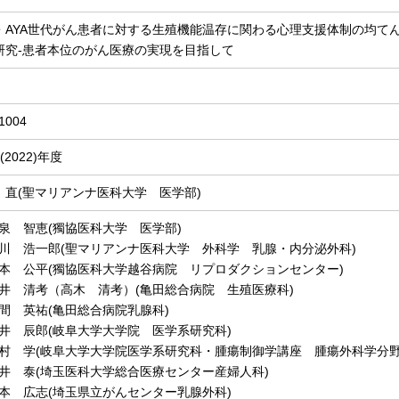
・AYA世代がん患者に対する生殖機能温存に関わる心理支援体制の均て
研究-患者本位のがん医療の実現を目指して
1004
(2022)年度
 直(聖マリアンナ医科大学 医学部)
泉 智恵(獨協医科大学 医学部)
川 浩一郎(聖マリアンナ医科大学 外科学 乳腺・内分泌外科)
本 公平(獨協医科大学越谷病院 リプロダクションセンター)
井 清考（高木 清考）(亀田総合病院 生殖医療科)
間 英祐(亀田総合病院乳腺科)
井 辰郎(岐阜大学大学院 医学系研究科)
村 学(岐阜大学大学院医学系研究科・腫瘍制御学講座 腫瘍外科学分野
井 泰(埼玉医科大学総合医療センター産婦人科)
本 広志(埼玉県立がんセンター乳腺外科)