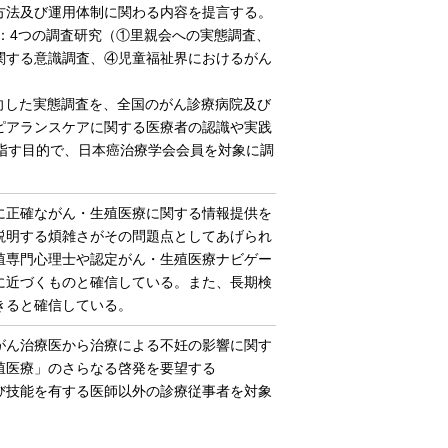
方法及び運用体制に関わる内容を提言する。
：4つの調査研究（①里親会への実態調査、
関する意識調査、④児童福祉界におけるがん
向した実態調査を、全国のがん診療病院及び
アピアランスケアに関する医療者の認識や実践
指す目的で、日本癌治療学会会員を対象に調
に正確ながん・生殖医療に関する情報提供を
説明する煩雑さがその問題点としてあげられ
殖専門心理士や認定がん・生殖医療ナビゲー
に近づくものと確信している。また、長期検
きると確信している。
がん治療医から治療による不妊の影響に関す
殖医療」のさらなる啓発を要望する
び技能を有する医師以外の診療従事者を対象