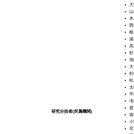
大
山
木
西
根
湯
高
杉
池
大
杉
松
太
平
滝
渡
研究分担者(所属機関)
堀
小
宮