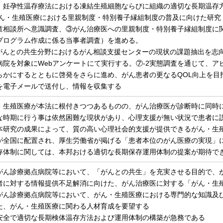
、妊孕性温存療法における凍結生殖細胞ならびに組織の適切な長期温存
がん・生殖医療における里親制度・特別養子縁組制度の普及に向けた研究
童相談所へ意識調査、③がん治療医への里親制度・特別養子縁組制度に
プログラム作成に係る当事者調査）を進める。
1がんとの共生分野におけるがん相談支援センターの現状の課題抽出を志
病院を対象にWebアンケートにて実行する。⑦-2実態調査を通じて、
らかにするとともに啓発をさらに進め、がん患者の更なるQOL向上を目
を電子メールで送付し、情報を収集する
・生殖医療が本法に根付きつつあるものの、がん治療医が診断時に同時
な時期に行う事は依然困難な現状があり、心理支援が無い状況で患者に
本研究の成果によって、質の高い心理社会的支援が提供できるがん・生
が全国に配置され、厚生労働省が掲げる「患者本位のがん医療の実現」
存体制に関しては、本邦おける適切な長期保存運用体制の提案が期待で
がん診療拠点病院等において、「がんとの共生」を充実させる目的で、
者に対する情報提供不足解消に向けた、がん治療医に対する「がん・生
がん診療拠点病院等において、がん・生殖医療における専門的な知識及
た、がん・生殖医療に関わる人材育成を要望する
安全で適切な長期検体温存方法および運用体制の構築が急務である