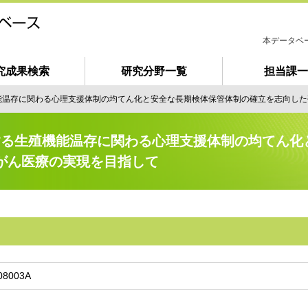
本データベ
究成果検索
研究分野一覧
担当課一
は
じ
能温存に関わる心理支援体制の均てん化と安全な長期検体保管体制の確立を志向した
め
て
ご
する生殖機能温存に関わる心理支援体制の均てん化
利
がん医療の実現を目指して
用
の
方
へ
08003A