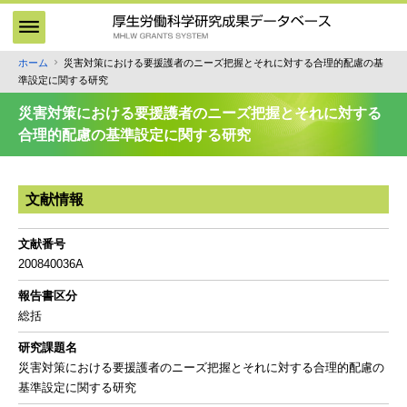
メ
イ
ン
ホーム
災害対策における要援護者のニーズ把握とそれに対する合理的配慮の基
パ
コ
準設定に関する研究
ン
ン
テ
く
災害対策における要援護者のニーズ把握とそれに対する
ン
ず
合理的配慮の基準設定に関する研究
ツ
に
移
文献情報
動
文献番号
200840036A
報告書区分
総括
研究課題名
災害対策における要援護者のニーズ把握とそれに対する合理的配慮の
基準設定に関する研究