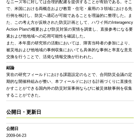
なニーズ等に対しては合理的配慮を提供することが有効である。そこ
で、米国における両概念および教育・住宅・雇用の３領域における先
行例を検討し、防災へ適応が可能であることを理論的に整理した。ま
た、この考え方が反映された防災計画として、ハワイ州のInteragency
Action Planの概要および防災対策の実情を調査し、直接参考になる要
素および他地域への応用可能性を確認した。
また、本年度の研究班の活動においては、障害当時者の参加により、
被災地および他地域の事例収集においても具体的な事例と率直な意見
交換を行うことで、活発な情報交換が行われた。
結論
実在の研究フィールドにおける課題設定のもとで、合同防災会議の定
期的な開催枠組みが整い、本フィールドにおける計画づくりに直接生
かすことができる国内外の防災対策事例ならびに被災体験事例を収集
することができた。
公開日・更新日
公開日
2009-04-23