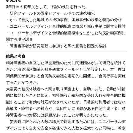
研究方法
3年計画の初年度として、下記の検討を行った。
・研究フィールドの設定とフィールドでの連携強化
・かつて被災した地域での成功事例、困難事例の収集と特徴の分析
・ユニバーサルデザインと合理的配慮に概念と先行事例に関する検討
・ユニバーサルデザインと合理的配慮概念を生かした防災計画実例に
関する現況調査
・障害当事者が防災活動に参加する際の意義と困難の検討
結果と考察
精神障害者の自立した津波避難のために関連団体が共同研究を続けて
きた北海道浦河郡浦河町を研究フィールドとして設定した。本年度は
関係機関が参加する合同防災会議を定期的に開催し、合同行事を実施
することができた。
大震災の被災体験者への聞き取り調査より、自助、共助、公助が相補
的に機能したことに加え、福祉施設が積極的な受け入れが複合的に機
能することで有効な対応がなされていたが、日常的な利用者ではない
高齢者・障害者への対応や、集団生活に困難がある自閉症児・者、精
神障害者への対応には課題があったことが明らかになった。
災害時に限られた人数の職員で対応するためには、ユニバーサルデ
ザインにより自力で安全を確保できる人数を拡大すると同時に、希少