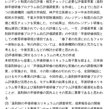
レジデント制度の自己評価・相互チェックに必要な評価基準案（薬剤
師卒後研修プログラム自己評価調査票）を作成し、これまでに合計４
つの医療機関（福岡大学病院、神戸市立医療センター中央市民病院、
昭和大学病院、千葉大学医学部附属病院）のレジデント制度の自己評
価と相互チェックを実施した。その結果は、何れのレジデント研修も
概ね適切に実施されているとの評価となった。一方、評価基準案（薬
剤師卒後研修プログラム自己評価調査票）の中項目「卒後研修病院と
しての教育研修環境が適切である」、「修了者の生涯にわたるフォロ
ー体制がある」等の内容については、各医療機関の現状と労力などを
考えると、今後見直しなどの検討が必要と思われる。
(2)卒後研修に関するカリキュラムの考え方の作成
本研究班から提案した卒後研修カリキュラム骨子案を踏まえ、日本病
院薬剤師会により「卒後臨床研修の効果的な実施のための調査検討事
業」が実施され、現在、その取り纏めが行われている。全国8施設に
おけるモデル事業の評価には、今回作成した薬剤師卒後研修プログラ
ム評価票が活用される。モデル事業の結果を踏まえ、卒後研修カリキ
ュラム骨子案および薬剤師卒後研修プログラム評価票の最適化を図る
ことが、薬剤師の卒後研修の質向上とその普及に重要であると思われ
る
(3)「薬剤師の卒後研修カリキュラムの調査研究」成果報告会の開催
オンラインによる事後アンケート調査の結果、本調査研究の成果報告