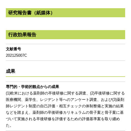
研究報告書（紙媒体）
行政効果報告
文献番号
202125007C
成果
専門的・学術的観点からの成果
(1)欧米における薬剤師の卒後研修に関する調査、(2)卒後研修に関する
医療機関、薬学生、レジデント等へのアンケート調査、および(3)薬剤
師レジデント制度の自己評価・相互チェックの体制整備と実施の結果
などを踏まえ、薬剤師の卒後研修カリキュラムの骨子案と骨子案に基
づいて実施される卒後研修を評価するための評価基準案を取り纏め
た。