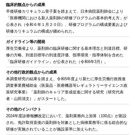
臨床的観点からの成果
卒後研修カリキュラム骨子案を踏まえて、日本病院薬剤師会により
「医療機関における新人薬剤師の研修プログラムの基本的考え方」が
公表され（令和６年１月２０日）、研修プログラムの構成要素および
研修カリキュラムの構成が纏められた。
ガイドライン等の開発
厚生労働省より、薬剤師の臨床研修に関する基本理念と到達目標、研
修の方略、到達目標等の到達度評価、指導環境・指導体制を含めた
「臨床研修ガイドライン」が公表された（令和6年3月）。
その他行政的観点からの成果
本調査研究の結果を踏まえ、令和5年度より新たに厚生労働行政推進
調査事業費補助金（医薬品・医療機器等レギュラトリーサイエンス政
策研究事業）「薬剤師のキャリア形成促進に関する研究（研究代表
者・山田清文）」がスタートした。
その他のインパクト
2024年度診療報酬改定において、薬剤業務向上加算（100点）が新設
され、免許取得直後の薬剤師を対象とした病棟業務等に係る総合的な
研修が実施されていることが施設基準に加えられた。