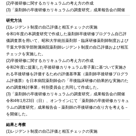
(2)卒後研修に関するカリキュラムの考え方の作成
(3)「薬剤師の卒後研修カリキュラムの調査研究」成果報告会の開催
研究方法
(1)レジデント制度の自己評価と相互チェックの実施
令和1年度の本調査研究で作成した薬剤師卒後研修プログラム自己評
価調査票を用いて、昭和大学統括薬剤部・臨床研修薬剤師制度および
千葉大学医学部附属病院薬剤師レジデント制度の自己評価および相互
チェックを実施した。
(2)卒後研修に関するカリキュラムの考え方の作成
令和2年度に提案した卒後研修カリキュラム骨子案に基づいて実施さ
れる卒後研修を評価するための評価基準案（薬剤師卒後研修プログラ
ム評価票）を日本病院薬剤師会の「卒後臨床研修の効果的な実施のた
めの調査検討事業」特別委員会と共同して作成した。
(3)「薬剤師の卒後研修カリキュラムの調査研究」成果報告会の開催
令和4年1月23日（日）、オンラインにて「薬剤師の卒後研修カリキュ
ラムの調査研究」成果報告会－薬剤師の卒後研修の在り方を考える－
を開催した。
結果と考察
(1)レジデント制度の自己評価と相互チェックの実施