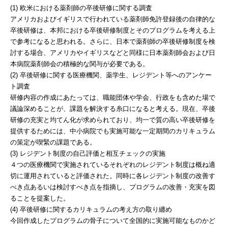
(1) 欧米における薬剤師の卒後研修に関する調査
アメリカおよびイギリスで行われている薬剤師免許登録後の自律的な
卒後研修は、本邦における卒後研修制度とそのプログラムを考える上
で参考になると思われる。さらに、日本で薬剤師の卒後研修制度を検
討する場合、アメリカやイギリスなどと同様に日本薬剤師会および日
本病院薬剤師会の積極的な関与が必要である。
(2) 卒後研修に関する医療機関、薬学生、レジデント等へのアンケー
ト調査
研修内容の作成にあたっては、職能団体や学会、行政をも含めた場で
議論深めることが、課題を解決する糸口になると考える。現在、卒後
研修の充実と均てん化が求められており、均一で質の高い卒後研修を
提供するためには、中小病院でも実施可能な一定期間のカリキュラム
の策定が喫緊の課題である。
(3) レジデント制度の自己評価と相互チェックの実施
４つの医療機関で実施されているそれぞれのレジデント制度は概ね適
切に運用されていると評価された。同時に各レジデント制度の改善す
べき点あるいは検討すべき点を指摘し、プログラムの改善・充実を図
ることを提案した。
(4) 卒後研修に関するカリキュラムの考え方の取り纏め
今回作成したプログラムの骨子について全国的に実施可能なものかど