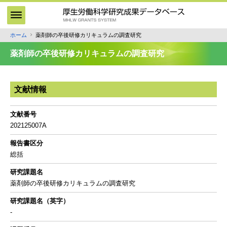
メ
イ
ン
ホーム
薬剤師の卒後研修カリキュラムの調査研究
パ
コ
ン
ン
薬剤師の卒後研修カリキュラムの調査研究
テ
く
ン
ず
ツ
文献情報
に
移
文献番号
動
202125007A
報告書区分
総括
研究課題名
薬剤師の卒後研修カリキュラムの調査研究
研究課題名（英字）
-