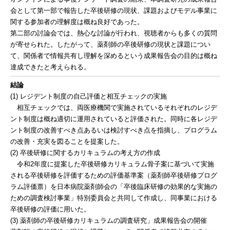
会として第一部で報告した卒後研修の現状、課題およびモデル事業に
関する参加者の理解度は概ね良好であった。
第二部の討論会では、熱心な討論が行われ、視聴者からも多くの質問
が寄せられた。したがって、薬剤師の卒後研修の現状と課題につい
て、関係者で情報共有し理解を深めるという成果報告会の目的は概ね
達成できたと考えられる。
結論
(1) レジデント制度の自己評価と相互チェックの実施
相互チェックでは、両医療機関で実施されているそれぞれのレジデ
ント制度は概ね適切に運用されていると評価された。同時に各レジデ
ント制度の改善すべき点あるいは検討すべき点を指摘し、プログラム
の改善・充実を図ることを提案した。
(2) 卒後研修に関するカリキュラムの考え方の作成
令和2年度に提案した卒後研修カリキュラム骨子案に基づいて実施
される卒後研修を評価するための評価基準案（薬剤師卒後研修プログ
ラム評価票）を日本病院薬剤師会の「卒後臨床研修の効果的な実施の
ための調査検討事業」特別委員会と共同して作成し、同事業における
卒後研修の評価に用いた。
(3) 薬剤師の卒後研修カリキュラムの調査研究」成果報告会の開催