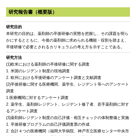
研究報告書（概要版）
研究目的
本研究の目的は、薬剤師の卒後研修の実態を把握し、その課題を明ら
かにするとともに、今後の薬剤師に求められる機能・役割を踏まえ、
卒後研修で必要とされるカリキュラムの考え方を示すことである。
研究方法
(1)欧米における薬剤師の卒後研修に関する調査
1. 米国のレジデント制度の現地調査
2. 欧州における卒後研修のアンケート調査と文献調査
(2)卒後研修に関する医療機関、薬学生、レジデント等へのアンケート
調査
1.医療機関に対するアンケート調査
2. 薬学生、薬剤師レジデント、レジデント修了者、若手薬剤師に対す
るアンケート調査
(3)薬剤師レジデント制度の自己評価・相互チェックの体制整備と実施
1. 卒後研修プログラムの自己評価調査票の作成
2. 合計４つの医療機関（福岡大学病院、神戸市立医療センター中央市