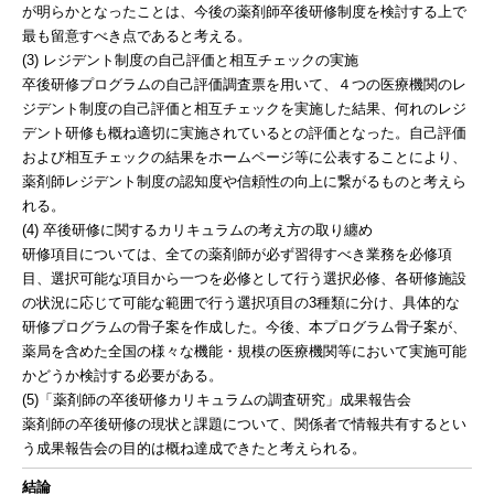
が明らかとなったことは、今後の薬剤師卒後研修制度を検討する上で
最も留意すべき点であると考える。
(3) レジデント制度の自己評価と相互チェックの実施
卒後研修プログラムの自己評価調査票を用いて、４つの医療機関のレ
ジデント制度の自己評価と相互チェックを実施した結果、何れのレジ
デント研修も概ね適切に実施されているとの評価となった。自己評価
および相互チェックの結果をホームページ等に公表することにより、
薬剤師レジデント制度の認知度や信頼性の向上に繋がるものと考えら
れる。
(4) 卒後研修に関するカリキュラムの考え方の取り纏め
研修項目については、全ての薬剤師が必ず習得すべき業務を必修項
目、選択可能な項目から一つを必修として行う選択必修、各研修施設
の状況に応じて可能な範囲で行う選択項目の3種類に分け、具体的な
研修プログラムの骨子案を作成した。今後、本プログラム骨子案が、
薬局を含めた全国の様々な機能・規模の医療機関等において実施可能
かどうか検討する必要がある。
(5)「薬剤師の卒後研修カリキュラムの調査研究」成果報告会
薬剤師の卒後研修の現状と課題について、関係者で情報共有するとい
う成果報告会の目的は概ね達成できたと考えられる。
結論