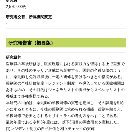
研究費
2,570,000円
研究者交替、所属機関変更
-
研究報告書（概要版）
研究目的
医療職の卒後研修は、医療現場における実践力を習得する上で重要で
あり、その後のキャリア形成にも影響する。医師の卒後研修のよう
に、薬剤師も免許取得後に一定の研修を受けるべきとの指摘がある。
薬剤師の卒後研修制度（レジデント制度）を導入している医療機関は
あるものの、その目的はジェネラリストの養成からスペシャリストの
養成まで多種多様である。
本研究の目的は、薬剤師の卒後研修の実態を把握し、その課題を明ら
かにするとともに、今後の薬剤師に求められる機能・役割を踏まえ、
卒後研修で必要とされるカリキュラムの考え方を示すことである。
最終年度である令和3年度には、以下3項目の調査研究を実施した。
(1)レジデント制度の自己評価と相互チェックの実施