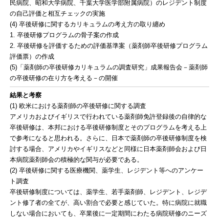
民病院、昭和大学病院、千葉大学医学部附属病院）のレジデント制度
の自己評価と相互チェックの実施
(4) 卒後研修に関するカリキュラムの考え方の取り纏め
1. 卒後研修プログラムの骨子案の作成
2. 卒後研修を評価するための評価基準案（薬剤師卒後研修プログラム
評価票）の作成
(5)「薬剤師の卒後研修カリキュラムの調査研究」成果報告会－薬剤師
の卒後研修の在り方を考える－の開催
結果と考察
(1) 欧米における薬剤師の卒後研修に関する調査
アメリカおよびイギリスで行われている薬剤師免許登録後の自律的な
卒後研修は、本邦における卒後研修制度とそのプログラムを考える上
で参考になると思われる。さらに、日本で薬剤師の卒後研修制度を検
討する場合、アメリカやイギリスなどと同様に日本薬剤師会および日
本病院薬剤師会の積極的な関与が必要である。
(2) 卒後研修に関する医療機関、薬学生、レジデント等へのアンケー
ト調査
卒後研修制度については、薬学生、若手薬剤師、レジデント、レジデ
ント修了者の全てが、高い割合で必要と感じていた。特に病院に就職
しない場合においても、卒業後に一定期間にわたる病院研修のニーズ