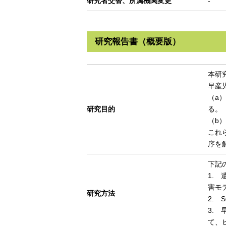
研究者交替、所属機関変更
-
研究報告書（概要版）
本研
早産
（a
研究目的
る。
（b
これ
序を
下記
1.
害モ
研究方法
2.
3.
て、