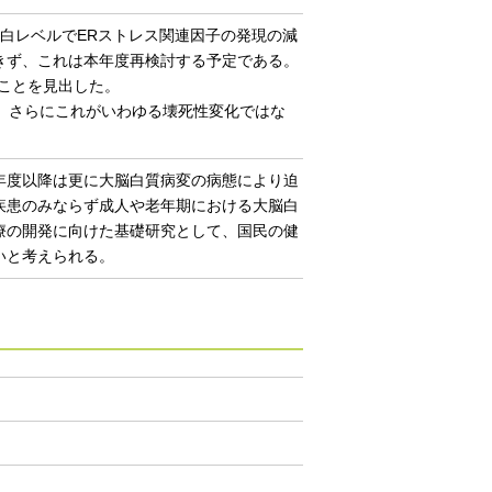
蛋白レベルでERストレス関連因子の発現の減
きず、これは本年度再検討する予定である。
ることを見出した。
た。さらにこれがいわゆる壊死性変化ではな
年度以降は更に大脳白質病変の病態により迫
疾患のみならず成人や老年期における大脳白
療の開発に向けた基礎研究として、国民の健
いと考えられる。