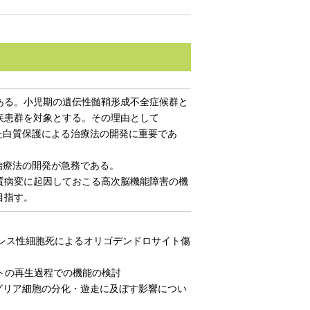
ある。小児期の遺伝性髄鞘形成不全症候群と
疾患群を対象とする。その理由として
た白質保護による治療法の開発に重要であ
治療法の開発が急務である。
質病変に起因しておこる高次脳機能障害の機
目指す。
トレス性細胞死によるオリゴデンドロサイト傷
イトの再生過程での機能の検討
グリア細胞の分化・遊走に及ぼす影響につい