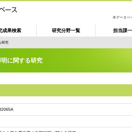
本データベ
究成果検索
研究分野一覧
担当課一
は
じ
る研究
め
て
ご
解明に関する研究
利
用
の
方
へ
32065A