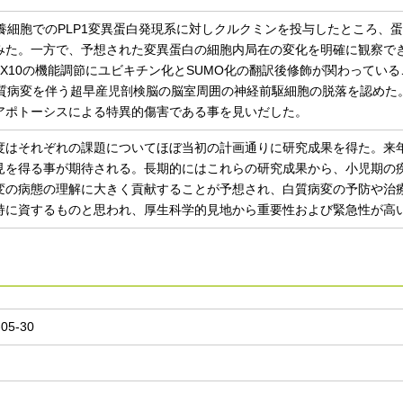
 培養細胞でのPLP1変異蛋白発現系に対しクルクミンを投与したところ、
みた。一方で、予想された変異蛋白の細胞内局在の変化を明確に観察で
 SOX10の機能調節にユビキチン化とSUMO化の翻訳後修飾が関わってい
 白質病変を伴う超早産児剖検脳の脳室周囲の神経前駆細胞の脱落を認め
アポトーシスによる特異的傷害である事を見いだした。
度はそれぞれの課題についてほぼ当初の計画通りに研究成果を得た。来
見を得る事が期待される。長期的にはこれらの研究成果から、小児期の
変の病態の理解に大きく貢献することが予想され、白質病変の予防や治
持に資するものと思われ、厚生科学的見地から重要性および緊急性が高
-05-30