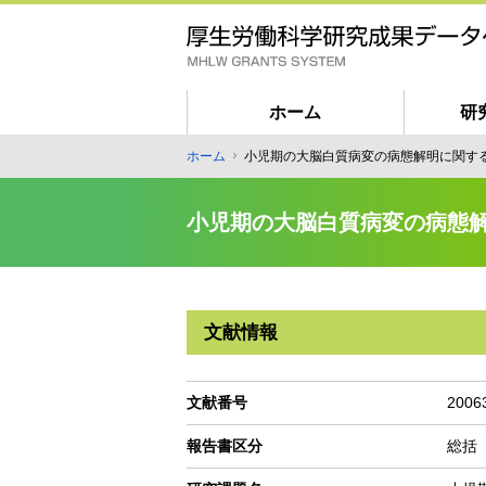
メ
イ
ン
コ
ン
ホーム
研
テ
匿
ホーム
小児期の大脳白質病変の病態解明に関す
ン
パ
名
ツ
ン
ユ
に
小児期の大脳白質病変の病態
く
ー
移
ず
動
ザ
ー
向
文献情報
け
メ
イ
文献番号
2006
ン
報告書区分
総括
ナ
ビ