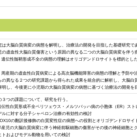
究は大脳白質病変の病態を解明し、治療法の開発を目指した基礎研究で
児の虚血性大脳白質傷害という原因の異なる二つの大脳白質病変を伴う
） 遺伝性髄鞘形成不全の病態の理解はオリゴデンドロサイトを標的とし
） 周産期の虚血性白質病変による高次脳機能障害の病態の理解と予防や
らの異なる２つの研究課題から得られた成果を統合的に解析し、大脳白
解明し、今後更に小児期の大脳白質病変の病態に基づく治療法の開発を
の３つの課題について、研究を行う。
 遺伝性白質形成不全ペリツェウス・メルツバッハ病の小胞体（ER）ス
デルに対する分子シャペロン治療の有効性の検討
 SOX10の翻訳後修飾の白質変性症の病態への役割とオリゴデンドロサ
 早産児の大脳白質病変に伴う神経前駆細胞の傷害がその後の神経細胞と
ヒトおよびモデル動物を用いての検討