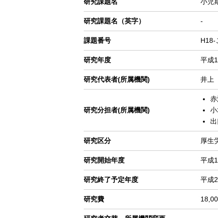
研究課題名
小児
ゲ
研究課題名（英字）
-
ー
シ
課題番号
H18
ョ
ン
研究年度
平成1
研究代表者(所属機関)
井上
赤
研究分担者(所属機関)
小
出
研究区分
厚生
研究開始年度
平成1
研究終了予定年度
平成2
研究費
18,0