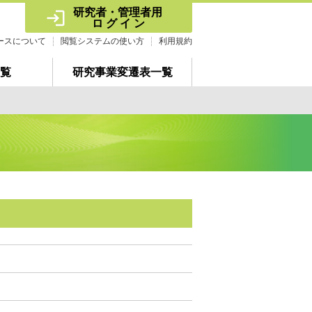
研究者・管理者用 
ロ グ イ ン
ースについて
閲覧システムの使い方
利用規約
覧
研究事業変遷表一覧