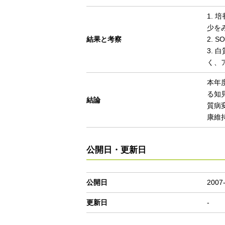
1.
少を
結果と考察
2.
3.
く、
本年
る知
結論
質病
康維
公開日・更新日
公開日
2007
更新日
-