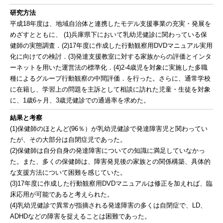
研究方法
平成18年度は、地域自治体と連携したモデル支援事業の充実・発展を
めざすとともに、 (1)兵庫県下において乳幼児健診に関わっている保
健師の実態調査．(2)17年度に作成した行動観察用DVDマニュアル実用
化に向けての検討．(3)発達支援教室に対する家族からの評価とインタ
ーネットを用いた運営法の標準化．(4)2-4歳児を対象に実施した多職
種によるグループ行動観察の中間評価．を行った。さらに、通常学校
に在籍し、学習上の問題を主訴として相談に訪れた児童・生徒を対象
に、1歳6ヶ月、3歳児健診での通過率を求めた。
結果と考察
(1)保健師のほとんど(96％）が乳幼児健診で発達障害児と関わってい
たが、その大部分は自閉症児であった。
(2)保健師は自分自身の発達障害についての知識に満足していなかっ
た。また、多くの保健師は、障害発見後の家族との関係構築、具体的
な支援方法について困難を感じていた。
(3)17年度に作成した行動観察用DVDマニュアルは修正を加えれば、臨
床応用が可能であると考えられた。
(4)乳幼児健診で異常が指摘される発達障害の多くは自閉症で、LD、
ADHDなどの障害を捉えることは困難であった。