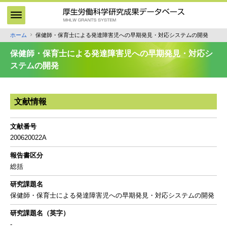
メ
イ
ン
ホーム
保健師・保育士による発達障害児への早期発見・対応システムの開発
パ
コ
ン
ン
保健師・保育士による発達障害児への早期発見・対応シ
テ
く
ステムの開発
ン
ず
ツ
に
文献情報
移
動
文献番号
200620022A
報告書区分
総括
研究課題名
保健師・保育士による発達障害児への早期発見・対応システムの開発
研究課題名（英字）
-