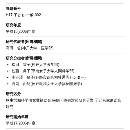
課題番号
H17-子ども-一般-002
研究年度
平成18(2006)年度
研究代表者(所属機関)
高田 哲(神戸大学 医学部)
研究分担者(所属機関)
松田 宣子(神戸大学医学部)
佐藤 眞子(甲南女子大学人間科学部)
小寺澤 敬子(姫路市綜合福祉通園センター)
石岡 由紀(神戸親和女子大学福祉臨床学)
研究区分
厚生労働科学研究費補助金 疾病・障害対策研究分野 子ども家庭総合
研究
研究開始年度
平成17(2005)年度