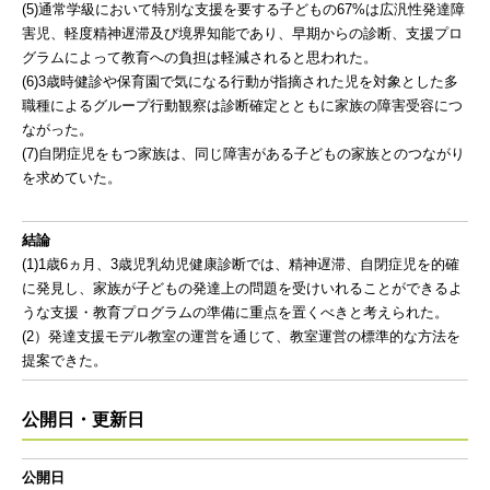
(5)通常学級において特別な支援を要する子どもの67%は広汎性発達障
害児、軽度精神遅滞及び境界知能であり、早期からの診断、支援プロ
グラムによって教育への負担は軽減されると思われた。
(6)3歳時健診や保育園で気になる行動が指摘された児を対象とした多
職種によるグループ行動観察は診断確定とともに家族の障害受容につ
ながった。
(7)自閉症児をもつ家族は、同じ障害がある子どもの家族とのつながり
を求めていた。
結論
(1)1歳6ヵ月、3歳児乳幼児健康診断では、精神遅滞、自閉症児を的確
に発見し、家族が子どもの発達上の問題を受けいれることができるよ
うな支援・教育プログラムの準備に重点を置くべきと考えられた。
(2）発達支援モデル教室の運営を通じて、教室運営の標準的な方法を
提案できた。
公開日・更新日
公開日