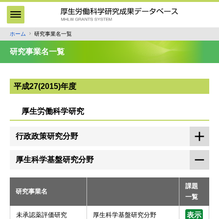
メ
イ
ン
ホーム
研究事業名一覧
パ
コ
ン
ン
研究事業名一覧
テ
く
ン
ず
ツ
平成27(2015)年度
に
移
厚生労働科学研究
動
行政政策研究分野
厚生科学基盤研究分野
課題
研究事業名
一覧
未承認薬評価研究
厚生科学基盤研究分野
表示