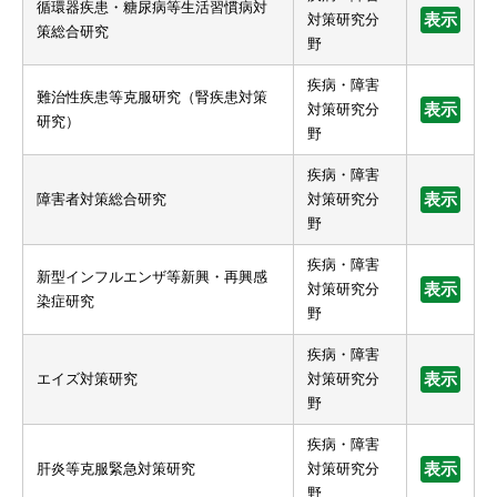
循環器疾患・糖尿病等生活習慣病対
対策研究分
表示
策総合研究
野
疾病・障害
難治性疾患等克服研究（腎疾患対策
対策研究分
表示
研究）
野
疾病・障害
障害者対策総合研究
対策研究分
表示
野
疾病・障害
新型インフルエンザ等新興・再興感
対策研究分
表示
染症研究
野
疾病・障害
エイズ対策研究
対策研究分
表示
野
疾病・障害
肝炎等克服緊急対策研究
対策研究分
表示
野