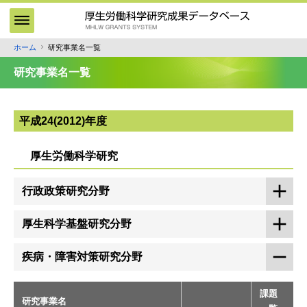
メ
イ
ン
ホーム
研究事業名一覧
パ
コ
ン
ン
研究事業名一覧
テ
く
ン
ず
ツ
平成24(2012)年度
に
移
厚生労働科学研究
動
行政政策研究分野
厚生科学基盤研究分野
疾病・障害対策研究分野
課題
研究事業名