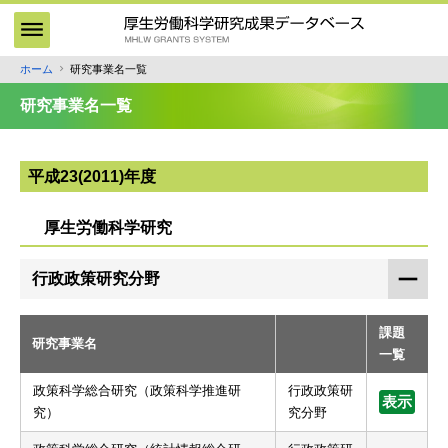
メ
イ
ン
ホーム
研究事業名一覧
パ
コ
ン
ン
研究事業名一覧
テ
く
ン
ず
ツ
平成23(2011)年度
に
移
厚生労働科学研究
動
行政政策研究分野
課題
研究事業名
一覧
政策科学総合研究（政策科学推進研
行政政策研
表示
究）
究分野