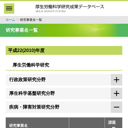
メ
イ
ン
ホーム
研究事業名一覧
パ
コ
ン
ン
研究事業名一覧
テ
く
ン
ず
ツ
平成22(2010)年度
に
移
厚生労働科学研究
動
行政政策研究分野
厚生科学基盤研究分野
疾病・障害対策研究分野
課題
研究事業名