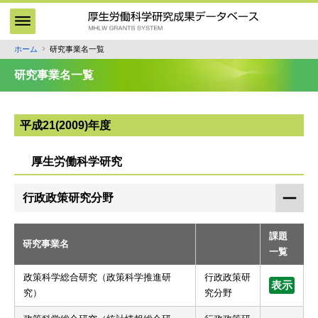
メ
イ
ン
ホーム
研究事業名一覧
パ
コ
ン
ン
研究事業名一覧
テ
く
ン
ず
ツ
平成21(2009)年度
に
移
厚生労働科学研究
動
行政政策研究分野
課題
研究事業名
一覧
政策科学総合研究（政策科学推進研
行政政策研
表示
究）
究分野