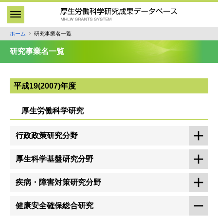
メ
イ
ン
ホーム
研究事業名一覧
パ
コ
ン
ン
研究事業名一覧
テ
く
ン
ず
ツ
平成19(2007)年度
に
移
厚生労働科学研究
動
行政政策研究分野
厚生科学基盤研究分野
疾病・障害対策研究分野
健康安全確保総合研究