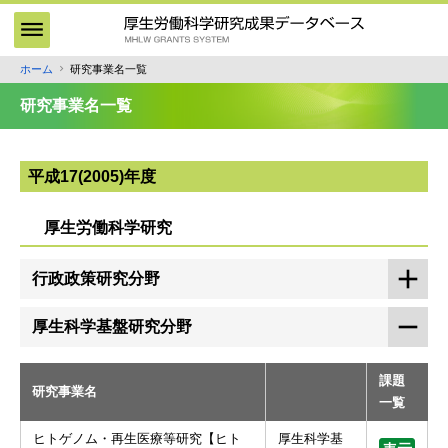
メ
イ
ン
ホーム
研究事業名一覧
パ
コ
ン
ン
研究事業名一覧
テ
く
ン
ず
ツ
平成17(2005)年度
に
移
厚生労働科学研究
動
行政政策研究分野
厚生科学基盤研究分野
課題
研究事業名
一覧
ヒトゲノム・再生医療等研究【ヒト
厚生科学基