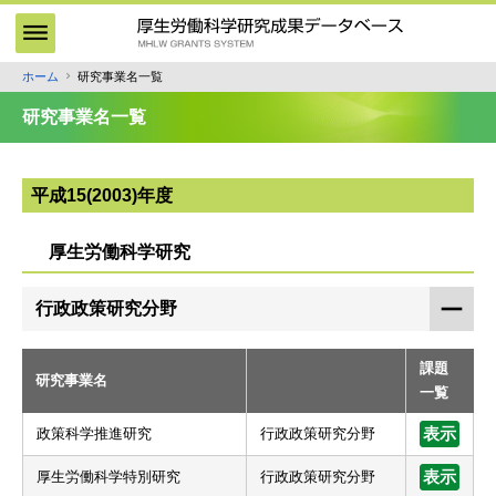
メ
イ
ン
ホーム
研究事業名一覧
パ
コ
ン
ン
研究事業名一覧
テ
く
ン
ず
ツ
平成15(2003)年度
に
移
厚生労働科学研究
動
行政政策研究分野
課題
研究事業名
一覧
政策科学推進研究
行政政策研究分野
表示
厚生労働科学特別研究
行政政策研究分野
表示